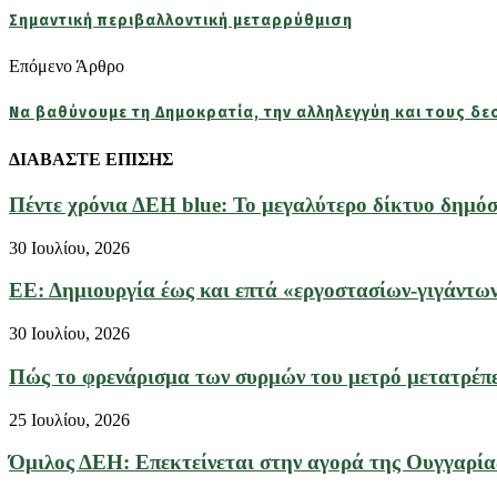
Σημαντική περιβαλλοντική μεταρρύθμιση
Επόμενο Άρθρο
Να βαθύνουμε τη Δημοκρατία, την αλληλεγγύη και τους δε
ΔΙΑΒΑΣΤΕ ΕΠΙΣΗΣ
Πέντε χρόνια ΔΕΗ blue: Το μεγαλύτερο δίκτυο δημόσι
30 Ιουλίου, 2026
ΕΕ: Δημιουργία έως και επτά «εργοστασίων-γιγάντων
30 Ιουλίου, 2026
Πώς το φρενάρισμα των συρμών του μετρό μετατρέπετ
25 Ιουλίου, 2026
Όμιλος ΔΕΗ: Επεκτείνεται στην αγορά της Ουγγαρίας