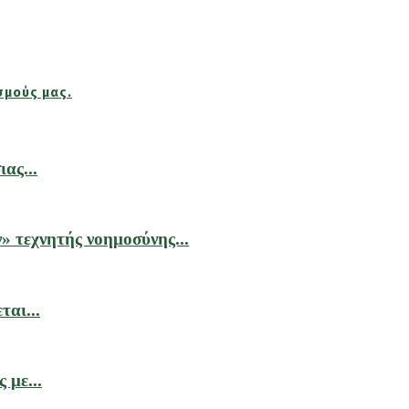
σμούς μας.
ας...
» τεχνητής νοημοσύνης...
αι...
 με...