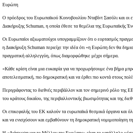
Ευρώπη
Ο πρόεδρος του Ευρωπαϊκού Κοινοβουλίου Νταβίντ Σασόλι και οι ε
Διακήρυξης Schuman, η οποία έθεσε τα θεμέλια της Ευρωπαϊκής Έ
Οι Ευρωπαίοι αξιωματούχοι υπογραμμίζουν ότι ο εορτασμός πραγμα
η Διακήρυξη Schuman περιείχε την ιδέα ότι «η Ευρώπη δεν θα δημι
πραγματική αλληλεγγύη, όπως διαμορφώθηκε μέχρι σήμερα.
«Κάθε κρίση είναι μια ευκαιρία για να προχωρήσουμε ένα βήμα μπρο
αποτελεσματική, πιο δημοκρατική και να έρθει πιο κοντά στους πολί
Περιγράφοντας το διεθνές περιβάλλον και τον σημερινό ρόλο της ΕΕ
του κράτους δικαίου, της περιβαλλοντικής βιωσιμότητας και της διε
Οι επικεφαλής του ΕΚ καλούν τα ευρωπαϊκά θεσμικά όργανα και όλα 
και να ενισχύσουν και εμβαθύνουν τη δημοκρατική νομιμοποίηση 
Η «Διάσκεψη για το Μέλλον της Ευρώπης» είναι το κατάλληλο μέσο 