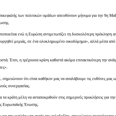
πικεφαλής των πολιτικών ομάδων απευθύνουν μήνυμα για την 9η Μαΐο
νωσης.
τοποιείται ενώ η Ευρώπη αντιμετωπίζει τη δυσκολότερη πρόκληση α
ουργηθεί μεμιάς, σε ένα ολοκληρωμένο οικοδόμημα», αλλά μέσα από 
στά. Έτσι, η τρέχουσα κρίση καθιστά ακόμα επιτακτικότερη την ανάγ
τες».
, σημειώνουν ότι είναι καθήκον μας να αναλάβουμε τις ευθύνες μας ω
θνούς συνεργασίας.
τα κράτη μέλη να ανταποκριθούν στις σημερινές προκλήσεις για την υ
της Ευρωπαϊκής Ένωσης.
για την εκπλήρωση αυτής της φιλοδοξίας, σημειώνουν προτείνοντας 