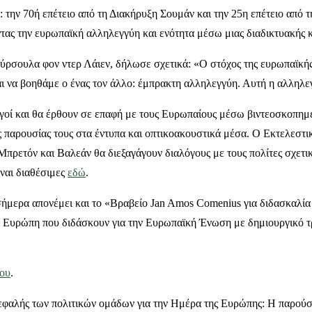
ν 70ή επέτειο από τη Διακήρυξη Σουμάν και την 25η επέτειο από τη
τας την ευρωπαϊκή αλληλεγγύη και ενότητα μέσω μιας διαδικτυακής 
ρσουλα φον ντερ Λάιεν, δήλωσε σχετικά: «Ο στόχος της ευρωπαϊκής α
 να βοηθάμε ο ένας τον άλλο: έμπρακτη αλληλεγγύη. Αυτή η αλληλεγ
εργοί και θα έρθουν σε επαφή με τους Ευρωπαίους μέσω βιντεοσκοπη
 παρουσίας τους στα έντυπα και οπτικοακουστικά μέσα. Ο Εκτελεστ
 Μπρετόν και Βαλεάν θα διεξαγάγουν διαλόγους με τους πολίτες σχετι
ναι διαθέσιμες
εδώ
.
ήμερα απονέμει και το «Βραβείο Jan Amos Comenius για διδασκαλία
ν Ευρώπη που διδάσκουν για την Ευρωπαϊκή Ένωση με δημιουργικό τρ
που
.
φαλής των πολιτικών ομάδων για την Ημέρα της Ευρώπης: Η παρούσα