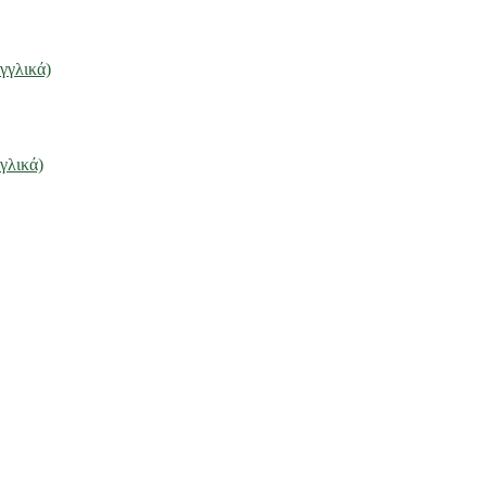
γγλικά)
γλικά)