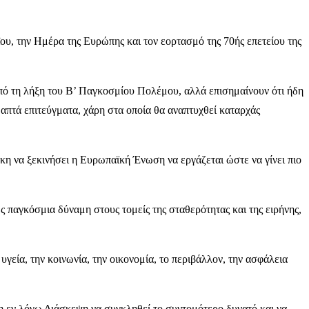
υ, την Ημέρα της Ευρώπης και τον εορτασμό της 70ής επετείου της
πό τη λήξη του Β’ Παγκοσμίου Πολέμου, αλλά επισημαίνουν ότι ήδη
απτά επιτεύγματα, χάρη στα οποία θα αναπτυχθεί καταρχάς
κη να ξεκινήσει η Ευρωπαϊκή Ένωση να εργάζεται ώστε να γίνει πιο
ς παγκόσμια δύναμη στους τομείς της σταθερότητας και της ειρήνης,
γεία, την κοινωνία, την οικονομία, το περιβάλλον, την ασφάλεια
η εν λόγω Διάσκεψη να συγκληθεί το συντομότερο δυνατό και να