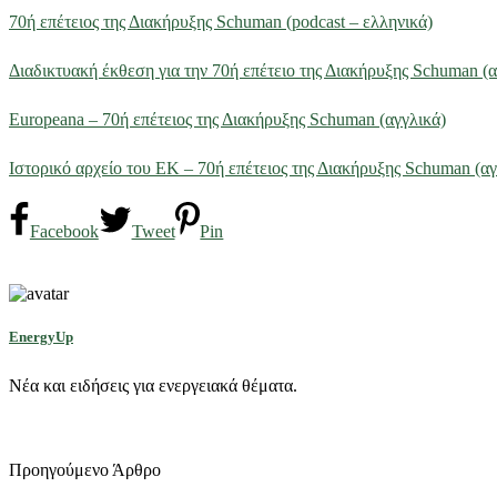
70ή επέτειος της Διακήρυξης Schuman (podcast – ελληνικά)
Διαδικτυακή έκθεση για την 70ή επέτειο της Διακήρυξης Schuman (α
Europeana – 70ή επέτειος της Διακήρυξης Schuman (αγγλικά)
Ιστορικό αρχείο του ΕΚ – 70ή επέτειος της Διακήρυξης Schuman (αγ
Facebook
Tweet
Pin
EnergyUp
Νέα και ειδήσεις για ενεργειακά θέματα.
Προηγούμενο Άρθρο