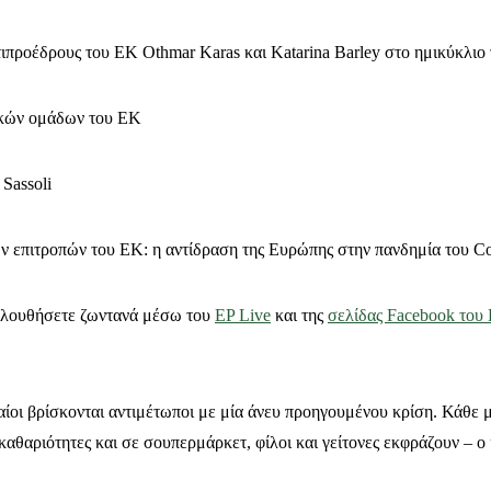
τιπροέδρους του ΕΚ Othmar Karas και Katarina Barley στο ημικύκλιο
ικών ομάδων του ΕΚ
Sassoli
ν επιτροπών του ΕΚ: η αντίδραση της Ευρώπης στην πανδημία του C
κολουθήσετε ζωντανά μέσω του
EP Live
και της
σελίδας Facebook του
ίοι βρίσκονται αντιμέτωποι με μία άνευ προηγουμένου κρίση. Κάθε μ
καθαριότητες και σε σουπερμάρκετ, φίλοι και γείτονες εκφράζουν – ο