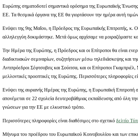
Ευρώπης σηματοδοτεί σημαντικά ορόσημα της Ευρωπαϊκής Ένωσης: τη
ΕΕ. Τα θεσμικά όργανα της ΕΕ θα γιορτάσουν την ημέρα αυτή τιμών
Ενόψει της 9ης Μαΐου, η Πρόεδρος της Ευρωπαϊκής Επιτροπής, κ. Ού
αλληλεγγύη δοκιμάστηκε. Μετά όμως αρχίσαμε να μοιραζόμαστε και
Την Ημέρα της Ευρώπης, η Πρόεδρος και οι Επίτροποι θα είναι εν
διαδικτυακών σεμιναρίων, συζητήσεων μέσω τηλεδιάσκεψης και της
Αντιπρόεδροι Σέφτσοβιτς και Σούιτσα, και οι Επίτροποι Γκαμπριέλ,
μελλοντικές προοπτικές της Ευρώπης. Περισσότερες πληροφορίες εί
Ενόψει της αυριανής Ημέρας της Ευρώπης, η Ευρωπαϊκή Επιτροπή σ
απονέμεται σε 22 σχολεία δευτεροβάθμιας εκπαίδευσης από όλη τη
γνώσεων για την ΕΕ με ελκυστικό τρόπο.
Περισσότερες πληροφορίες είναι διαθέσιμες στο σχετικό
δελτίο Τύ
Μήνυμα του προέδρου του Ευρωπαϊκού Κοινοβουλίου και των επικε