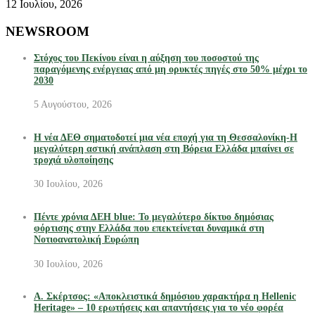
12 Ιουλίου, 2026
NEWSROOM
Στόχος του Πεκίνου είναι η αύξηση του ποσοστού της
παραγόμενης ενέργειας από μη ορυκτές πηγές στο 50% μέχρι το
2030
5 Αυγούστου, 2026
Η νέα ΔΕΘ σηματοδοτεί μια νέα εποχή για τη Θεσσαλονίκη-Η
μεγαλύτερη αστική ανάπλαση στη Βόρεια Ελλάδα μπαίνει σε
τροχιά υλοποίησης
30 Ιουλίου, 2026
Πέντε χρόνια ΔΕΗ blue: Το μεγαλύτερο δίκτυο δημόσιας
φόρτισης στην Ελλάδα που επεκτείνεται δυναμικά στη
Νοτιοανατολική Ευρώπη
30 Ιουλίου, 2026
Α. Σκέρτσος: «Αποκλειστικά δημόσιου χαρακτήρα η Hellenic
Heritage» – 10 ερωτήσεις και απαντήσεις για το νέο φορέα