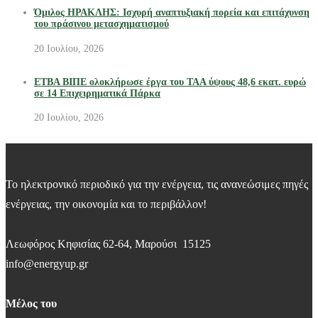
Όμιλος ΗΡΑΚΛΗΣ: Ισχυρή αναπτυξιακή πορεία και επιτάχυνση
του πράσινου μετασχηματισμού
20 Ιουλίου, 2026
ΕΤΒΑ ΒΙΠΕ ολοκλήρωσε έργα του ΤΑΑ ύψους 48,6 εκατ. ευρώ
σε 14 Επιχειρηματικά Πάρκα
20 Ιουλίου, 2026
Το ηλεκτρονικό περιοδικό για την ενέργεια, τις ανανεώσιμες πηγές
ενέργειας, την οικονομία και το περιβάλλον!
Λεωφόρος Κηφισίας 62-64, Μαρούσι 15125
info@energyup.gr
Μέλος του