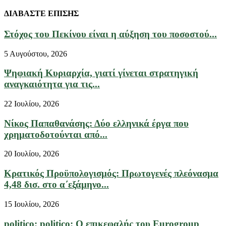
ΔΙΑΒΑΣΤΕ ΕΠΙΣΗΣ
Στόχος του Πεκίνου είναι η αύξηση του ποσοστού...
5 Αυγούστου, 2026
Ψηφιακή Κυριαρχία, γιατί γίνεται στρατηγική
αναγκαιότητα για τις...
22 Ιουλίου, 2026
Νίκος Παπαθανάσης: Δύο ελληνικά έργα που
χρηματοδοτούνται από...
20 Ιουλίου, 2026
Κρατικός Προϋπολογισμός: Πρωτογενές πλεόνασμα
4,48 δισ. στο α΄εξάμηνο...
15 Ιουλίου, 2026
politico: politico: Ο επικεφαλής του Eurogroup