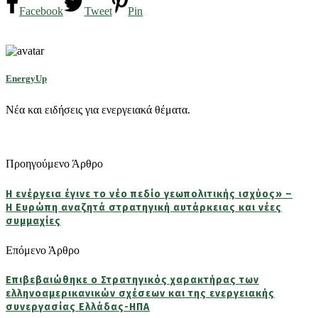
Facebook
Tweet
Pin
EnergyUp
Νέα και ειδήσεις για ενεργειακά θέματα.
Προηγούμενο Άρθρο
Η ενέργεια έγινε το νέο πεδίο γεωπολιτικής ισχύος» –
Η Ευρώπη αναζητά στρατηγική αυτάρκειας και νέες
συμμαχίες
Επόμενο Άρθρο
Επιβεβαιώθηκε ο Στρατηγικός χαρακτήρας των
ελληνοαμερικανικών σχέσεων και της ενεργειακής
συνεργασίας Ελλάδας-ΗΠΑ