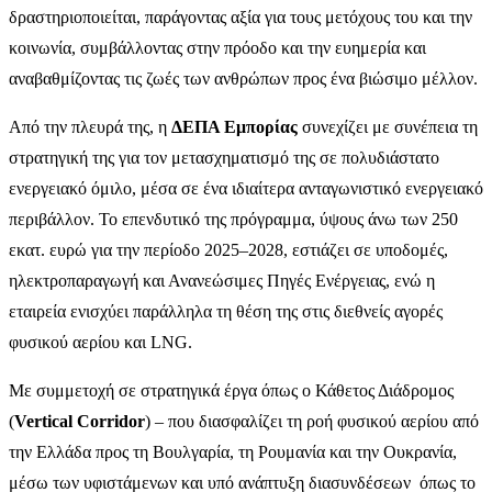
δραστηριοποιείται, παράγοντας αξία για τους μετόχους του και την
κοινωνία,
συμβάλλοντας στην πρόοδο και την ευημερία και
αναβαθμίζοντας τις ζωές των ανθρώπων προς ένα βιώσιμο μέλλον.
Από την πλευρά της
,
η
ΔΕΠΑ Εμπορίας
συνεχίζει με συνέπεια τη
στρατηγική της για τον μετασχηματισμό της σε πολυδιάστατο
ενεργειακό όμιλο
, μ
έσα σε ένα ιδιαίτερα ανταγωνιστικό ενεργειακό
περιβάλλον.
Το επενδυτικό της πρόγραμμα, ύψους άνω των 250
εκατ. ευρώ για την περίοδο 2025–2028, εστιάζει σε υποδομές,
ηλεκτροπαραγωγή και Ανανεώσιμες Πηγές Ενέργειας, ενώ η
εταιρεία ενισχύει παράλληλα τη θέση της στις διεθνείς αγορές
φυσικού αερίου και LNG.
Με συμμετοχή σε στρατηγικά έργα όπως ο Κάθετος Διάδρομος
(
Vertical
Corridor
) – που διασφαλίζει τη ροή φυσικού αερίου από
την Ελλάδα προς τη Βουλγαρία, τη Ρουμανία και την Ουκρανία,
μέσω των υφιστάμενων και υπό ανάπτυξη διασυνδέσεων όπως το