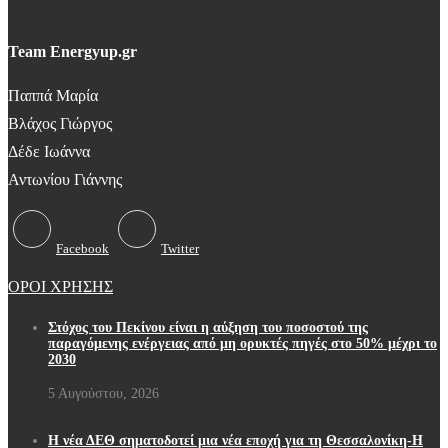
Team Energyup.gr
Παππά Μαρία
Βλάχος Γιώργος
Δέδε Ιωάννα
Αντωνίου Γιάννης
Facebook
Twitter
ΟΡΟΙ ΧΡΗΣΗΣ
Στόχος του Πεκίνου είναι η αύξηση του ποσοστού της
παραγόμενης ενέργειας από μη ορυκτές πηγές στο 50% μέχρι το
2030
5 Αυγούστου, 2026
Η νέα ΔΕΘ σηματοδοτεί μια νέα εποχή για τη Θεσσαλονίκη-Η