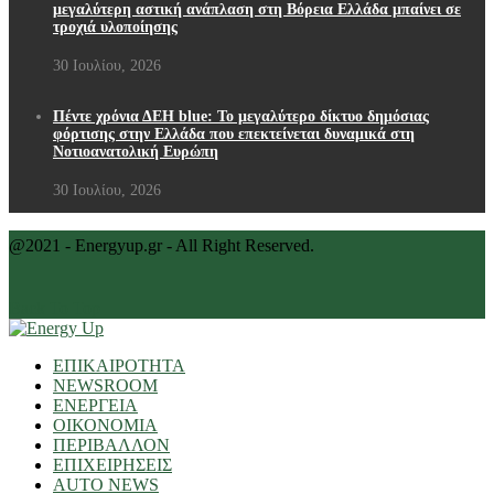
μεγαλύτερη αστική ανάπλαση στη Βόρεια Ελλάδα μπαίνει σε
τροχιά υλοποίησης
30 Ιουλίου, 2026
Πέντε χρόνια ΔΕΗ blue: Το μεγαλύτερο δίκτυο δημόσιας
φόρτισης στην Ελλάδα που επεκτείνεται δυναμικά στη
Νοτιοανατολική Ευρώπη
30 Ιουλίου, 2026
@2021 - Energyup.gr - All Right Reserved.
Back To Top
ΕΠΙΚΑΙΡΟΤΗΤΑ
NEWSROOM
ΕΝΕΡΓΕΙΑ
ΟΙΚΟΝΟΜΙΑ
ΠΕΡΙΒΑΛΛΟΝ
ΕΠΙΧΕΙΡΗΣΕΙΣ
AUTO NEWS