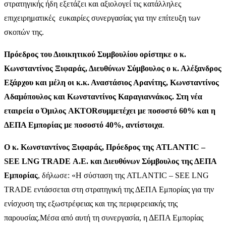
στρατηγικής ήδη εξετάζει και αξιολογεί τις κατάλληλες
επιχειρηματικές
ευκαιρίες συνεργασίας για την επίτευξη των
σκοπών της.
Πρόεδρος του Διοικητικού Συμβουλίου ορίστηκε ο κ.
Κωνσταντίνος
Ξιφαράς
, Διευθύνων Σύμβουλος ο κ. Αλέξανδρος
Εξάρχου
και μέλη οι κ.κ. Αναστάσιος
Αρανίτης
, Κωνσταντίνος
Αδαμόπουλος και Κωνσταντίνος
Καραγιαννάκος
.
Στη νέα
εταιρεία ο Όμιλος
AKTOR
συμμετέχει με ποσοστό 60% και η
ΔΕΠΑ Εμπορίας με ποσοστό 40%, αντίστοιχα
.
Ο κ.
Κωνσταντίνο
ς
Ξιφαρά
ς
, Πρόεδρος
της ATLANTIC –
SEE LNG TRADE Α.Ε. και
Διευθύνων Σύμβουλος
της ΔΕΠΑ
Εμπορίας
, δήλωσε: «
Η σύσταση της ATLANTIC – SEE LNG
TRADE εντάσσεται στη στρατηγική της ΔΕΠΑ Εμπορίας για την
ενίσχυση της εξωστρέφειας και της περιφερειακής της
παρουσίας.
Μέσα από αυτή τη συνεργασία, η ΔΕΠΑ Εμπορίας