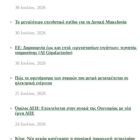
30 Ιουλίου, 2026
Το μεγαλύτερο επενδυτικό σχέδιο για τη Δυτική Μακεδονία
30 Ιουλίου, 2026
ΕΕ: Δημιουργία έως και επτά «εργοστασίων-γιγάντων» τεχνητής
νοημοσύνης (AI Gigafactories)
30 Ιουλίου, 2026
Πώς το φρενάρισμα των συρμών του μετρό μετατρέπεται σε
ηλεκτρική ενέργεια
25 Ιουλίου, 2026
Όμιλος ΔΕΗ: Επεκτείνεται στην αγορά της Ουγγαρίας με νέα
έργα ΑΠΕ
24 Ιουλίου, 2026
Κίνα: Νέο ρεκόρ κατέγραψε η συνολική παραγωγή πετρελαίου