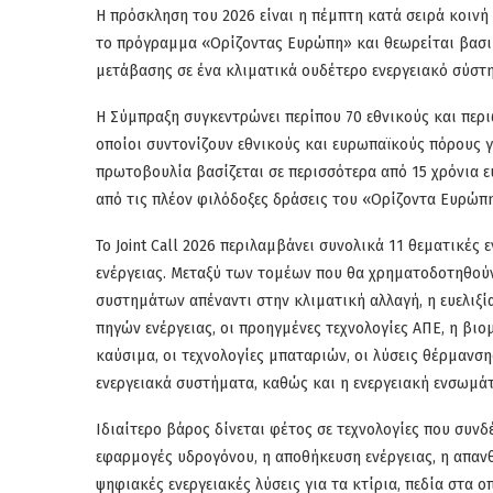
Η πρόσκληση του 2026 είναι η πέμπτη κατά σειρά κοινή
το πρόγραμμα «Ορίζοντας Ευρώπη» και θεωρείται βασικ
μετάβασης σε ένα κλιματικά ουδέτερο ενεργειακό σύστη
Η Σύμπραξη συγκεντρώνει περίπου 70 εθνικούς και περ
οποίοι συντονίζουν εθνικούς και ευρωπαϊκούς πόρους 
πρωτοβουλία βασίζεται σε περισσότερα από 15 χρόνια ε
από τις πλέον φιλόδοξες δράσεις του «Ορίζοντα Ευρώπη
Το Joint Call 2026 περιλαμβάνει συνολικά 11 θεματικές
ενέργειας. Μεταξύ των τομέων που θα χρηματοδοτηθού
συστημάτων απέναντι στην κλιματική αλλαγή, η ευελιξ
πηγών ενέργειας, οι προηγμένες τεχνολογίες ΑΠΕ, η βι
καύσιμα, οι τεχνολογίες μπαταριών, οι λύσεις θέρμανσ
ενεργειακά συστήματα, καθώς και η ενεργειακή ενσωμάτ
Ιδιαίτερο βάρος δίνεται φέτος σε τεχνολογίες που συνδ
εφαρμογές υδρογόνου, η αποθήκευση ενέργειας, η απανθ
ψηφιακές ενεργειακές λύσεις για τα κτίρια, πεδία στα 