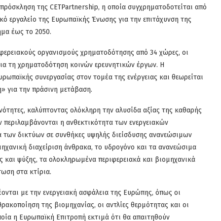
 πρόσκληση της CETPartnership, η οποία συγχρηματοδοτείται από
ό εργαλείο της Ευρωπαϊκής Ένωσης για την επιτάχυνση της
μα έως το 2050.
ιφερειακούς οργανισμούς χρηματοδότησης από 34 χώρες, οι
για τη χρηματοδότηση κοινών ερευνητικών έργων. Η
υρωπαϊκής συνεργασίας στον τομέα της ενέργειας και θεωρείται
» για την πράσινη μετάβαση.
 ενότητες, καλύπτοντας ολόκληρη την αλυσίδα αξίας της καθαρής
ν περιλαμβάνονται η ανθεκτικότητα των ενεργειακών
ία των δικτύων σε συνθήκες υψηλής διείσδυσης ανανεώσιμων
ομηχανική διαχείριση άνθρακα, το υδρογόνο και τα ανανεώσιμα
ης και ψύξης, τα ολοκληρωμένα περιφερειακά και βιομηχανικά
ωση στα κτίρια.
έονται με την ενεργειακή ασφάλεια της Ευρώπης, όπως οι
ρακοποίηση της βιομηχανίας, οι αντλίες θερμότητας και οι
οποία η Ευρωπαϊκή Επιτροπή εκτιμά ότι θα απαιτηθούν