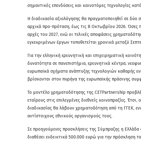
σημαντικές επενδύσεις και καινοτόμες τεχνολογίες κατά
Η διαδικασία αξιολόγησης θα πραγματοποιηθεί σε δύο σ
αρχικά προ-πρόταση, έως τις 8 Οκτωβρίου 2026. Όσες 
αρχές του 2027, ενώ οι τελικές αποφάσεις χρηματοδότη
εγκεκριμένων έργων τοποθετείται χρονικά μεταξύ Σεπτ
Για την ελληνική ερευνητική και επιχειρηματική κοινότ
δυνατότητα σε πανεπιστήμια, ερευνητικά κέντρα, νεοφυ
ευρωπαϊκά σχήματα ανάπτυξης τεχνολογιών καθαρής ενέ
βρίσκονται στον πυρήνα της ευρωπαϊκής πράσινης συμφ
Το μοντέλο χρηματοδότησης της CETPartnership προβλέ
εταίρους στις επιλεγμένες διεθνείς κοινοπραξίες. Έτσι,
διαδικασίας θα λάβουν χρηματοδότηση από τη ΓΓΕΚ, ε
αντίστοιχους εθνικούς οργανισμούς τους.
Σε προηγούμενες προσκλήσεις της Σύμπραξης η Ελλάδα σ
διαθέσει ενδεικτικά 500.000 ευρώ για την πρόσκληση τ