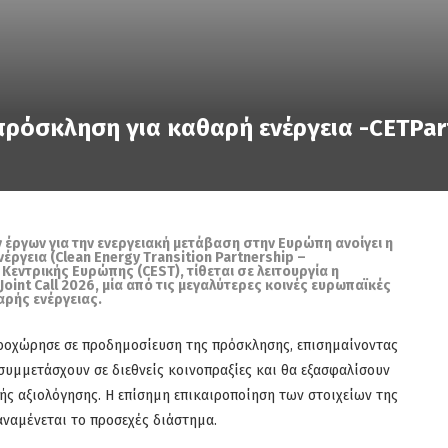
πρόσκληση για καθαρή ενέργεια -CETPar
έργων για την ενεργειακή μετάβαση στην Ευρώπη ανοίγει η
ργεια (Clean Energy Transition Partnership –
Κεντρικής Ευρώπης (CEST), τίθεται σε λειτουργία η
nt Call 2026, μία από τις μεγαλύτερες κοινές ευρωπαϊκές
αρής ενέργειας.
προχώρησε σε προδημοσίευση της πρόσκλησης, επισημαίνοντας
συμμετάσχουν σε διεθνείς κοινοπραξίες και θα εξασφαλίσουν
ής αξιολόγησης. Η επίσημη επικαιροποίηση των στοιχείων της
αναμένεται το προσεχές διάστημα.