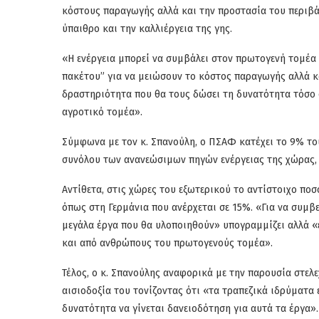
κόστους παραγωγής αλλά και την προστασία του περιβά
ύπαιθρο και την καλλιέργεια της γης.
«Η ενέργεια μπορεί να συμβάλει στον πρωτογενή τομέα 
πακέτου” για να μειώσουν το κόστος παραγωγής αλλά κ
δραστηριότητα που θα τους δώσει τη δυνατότητα τόσο σ
αγροτικό τομέα».
Σύμφωνα με τον κ. Σπανούλη, ο ΠΣΑΦ κατέχει το 9% τ
συνόλου των ανανεώσιμων πηγών ενέργειας της χώρας, 
Αντίθετα, στις χώρες του εξωτερικού το αντίστοιχο ποσ
όπως στη Γερμάνια που ανέρχεται σε 15%. «Για να συμβεί
μεγάλα έργα που θα υλοποιηθούν» υπογραμμίζει αλλά «
και από ανθρώπους του πρωτογενούς τομέα».
Τέλος, ο κ. Σπανούλης αναφορικά με την παρουσία στελ
αισιοδοξία του τονίζοντας ότι «τα τραπεζικά ιδρύματα
δυνατότητα να γίνεται δανειοδότηση για αυτά τα έργα».