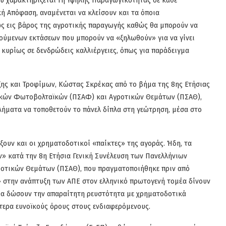
ου χαρακτηρίζεται Γη Υψηλής Παραγωγικότητας σε κάθε
ή Απόφαση, αναμένεται να κλείσουν και τα όποια
ς εις βάρος της αγροτικής παραγωγής καθώς θα μπορούν να
γούμενων εκτάσεων που μπορούν να «ξηλωθούν» για να γίνει
κυρίως σε δενδρώδεις καλλιέργειες, όπως για παράδειγμα
ης και Τροφίμων, Κώστας Σκρέκας από το βήμα της 8ης Ετήσιας
ικών Φωτοβολταϊκών (ΠΣΑΦ) και Αγροτικών Θεμάτων (ΠΣΑΘ),
ήματα να τοποθετούν το πάνελ δίπλα στη γεώτρηση, μέσα στο
ουν και οι χρηματοδοτικοί «παίκτες» της αγοράς. Ήδη, τα
» κατά την 8η Ετήσια Γενική Συνέλευση των Πανελλήνιων
οτικών Θεμάτων (ΠΣΑΘ), που πραγματοποιήθηκε πριν από
 στην ανάπτυξη των ΑΠΕ στον ελληνικό πρωτογενή τομέα δίνουν
ες θα δώσουν την απαραίτητη ρευστότητα µε χρηματοδοτικά
αίτερα ευνοϊκούς όρους στους ενδιαφερόμενους.