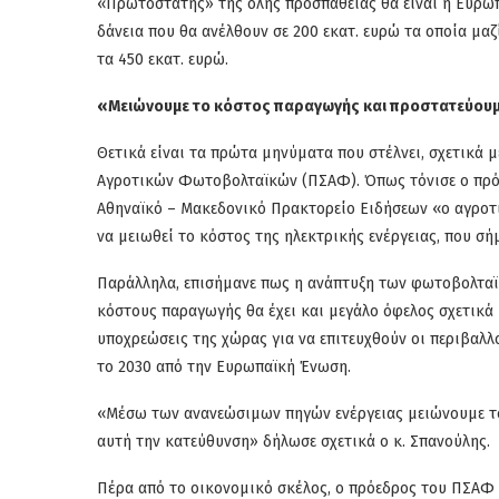
«Πρωτοστάτης» της όλης προσπάθειας θα είναι η Ευρωπ
δάνεια που θα ανέλθουν σε 200 εκατ. ευρώ τα οποία μαζ
τα 450 εκατ. ευρώ.
«Μειώνουμε το κόστος παραγωγής και προστατεύουμ
Θετικά είναι τα πρώτα μηνύματα που στέλνει, σχετικά μ
Αγροτικών Φωτοβολταϊκών (ΠΣΑΦ). Όπως τόνισε ο πρό
Αθηναϊκό – Μακεδονικό Πρακτορείο Ειδήσεων «ο αγροτικ
να μειωθεί το κόστος της ηλεκτρικής ενέργειας, που σή
Παράλληλα, επισήμανε πως η ανάπτυξη των φωτοβολταϊ
κόστους παραγωγής θα έχει και μεγάλο όφελος σχετικά 
υποχρεώσεις της χώρας για να επιτευχθούν οι περιβαλλο
το 2030 από την Ευρωπαϊκή Ένωση.
«Μέσω των ανανεώσιμων πηγών ενέργειας μειώνουμε το
αυτή την κατεύθυνση» δήλωσε σχετικά ο κ. Σπανούλης.
Πέρα από το οικονομικό σκέλος, ο πρόεδρος του ΠΣΑΦ 