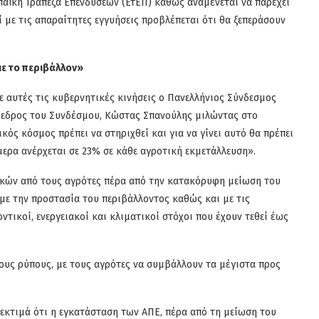
αϊκή Τράπεζα Επενδύσεων (ΕτΕΠ) καθώς αναμένεται να παρέχει
ί με τις απαραίτητες εγγυήσεις προβλέπεται ότι θα ξεπεράσουν
ε το περιβάλλον»
ε αυτές τις κυβερνητικές κινήσεις ο Πανελλήνιος Σύνδεσμος
εδρος του Συνδέσμου, Κώστας Σπανούλης μιλώντας στο
ός κόσμος πρέπει να στηριχθεί και για να γίνει αυτό θα πρέπει
μερα ανέρχεται σε 23% σε κάθε αγροτική εκμετάλλευση».
κών από τους αγρότες πέρα από την κατακόρυφη μείωση του
με την προστασία του περιβάλλοντος καθώς και με τις
ντικοί, ενεργειακοί και κλιματικοί στόχοι που έχουν τεθεί έως
υς ρύπους, με τους αγρότες να συμβάλλουν τα μέγιστα προς
εκτιμά ότι η εγκατάσταση των ΑΠΕ, πέρα από τη μείωση του