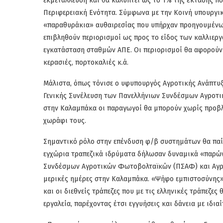
εκμετάλλευση και θα καλύπτει ως το 1% της έκτασης π
Περιφερειακή Ενότητα. Σύμφωνα με την Κοινή υπουργικ
«παραθυράκια» αυθαιρεσίας που υπήρχαν προηγουμένω
επιβληθούν περιορισμοί ως προς το είδος των καλλιερ
εγκατάσταση σταθμών ΑΠΕ. Οι περιορισμοί θα αφορούν 
κερασιές, πορτοκαλιές κ.ά.
Μάλιστα, όπως τόνισε ο υφυπουργός Αγροτικής Ανάπτυξ
Γενικής Συνέλευση των Πανελλήνιων Συνδέσμων Αγροτ
στην Καλαμπάκα οι παραγωγοί θα μπορούν χωρίς προβλ
χωράφι τους.
Σημαντικό ρόλο στην επένδυση φ/β συστημάτων θα παίξ
εγχώρια τραπεζικά ιδρύματα δήλωσαν δυναμικά «παρών
Συνδέσμων Αγροτικών Φωτοβολταϊκών (ΠΣΑΦ) και Αγρ
μερικές ημέρες στην Καλαμπάκα. «Ψήφο εμπιστοσύνης»
και οι διεθνείς τράπεζες που με τις ελληνικές τράπεζ
εργαλεία, παρέχοντας έτσι εγγυήσεις και δάνεια µε ιδι