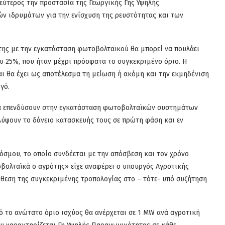
εύτερος την προστασία της Γεωργικής Γης Υψηλής
ών ιδρυμάτων για την ενίσχυση της ρευστότητας και των
της με την εγκατάσταση φωτοβολταϊκού θα μπορεί να πουλάει
ου 25%, που ήταν μέχρι πρόσφατα το συγκεκριμένο όριο. Η
ι θα έχει ως αποτέλεσμα τη μείωση ή ακόμη και την εκμηδένιση
γό.
 να επενδύσουν στην εγκατάσταση φωτοβολταϊκών συστημάτων
λύψουν το δάνειο κατασκευής τους σε πρώτη φάση και εν
όσμου, το οποίο συνδέεται με την απόσβεση και τον χρόνο
βολταϊκά ο αγρότης» είχε αναφέρει ο υπουργός Αγροτικής
θεση της συγκεκριμένης τροπολογίας στο – τότε- υπό συζήτηση
τό το ανώτατο όριο ισχύος θα ανέρχεται σε 1 MW ανά αγροτική