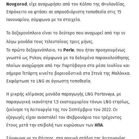
Novgorod
, είχε αναχωρήσει από τον Κόλπο της Φινλανδίας.
Επρόκειτο να φτάσει σε απροσδιόριστη τοποθεσία στις 15
Ιανουαρίου, σύμφωνα με τα στοιχεία.
Το δεξαμενόπλοιο είναι το δεύτερο που αναχωρεί από την εν
λόγω μονάδα τους τελευταίους τρεις μήνες.
Το πρώτο δεξαμενόπλοιο, το
Perle
, που ήταν προηγουμένως
γνωστό ως Pskov, σύμφωνα με τα δεδομένα παρακολούθησης
πλοίων αναχώρησε από την Παρτόβαγια στα μέσα Ιουλίου και
σήμερα Τετάρτη κινείτο βορειοδυτικά στα Στενά της Μαλάκκα.
Εκφόρτωσε το LNG σε άγνωστη τοποθεσία.
Η μικρής κλίμακας μονάδα παραγωγής LNG Portovaya, με
παραγωγική ικανότητα 1,5 εκατομμυρίου τόνων LNG ετησίως,
ξεκίνησε τη λειτουργία της τον Σεπτέμβριο του 2022. Οι
εξαγωγές είχαν ανασταλεί τον Φεβρουάριο του τρέχοντος
έτους μετά την επιβολή των κυρώσεων των
ΗΠΑ
.
Σύμφωνα με το Ρόιτερς, στα αρχικά στάδια της λειτουργίας