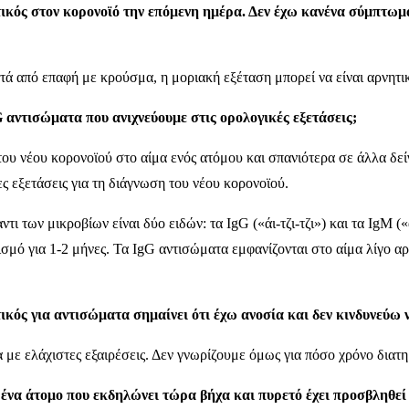
ετικός στον κορονοϊό την επόμενη ημέρα. Δεν έχω κανένα σύμπτω
ετά από επαφή με κρούσμα, η μοριακή εξέταση μπορεί να είναι αρνητι
IgG αντισώματα που ανιχνεύουμε στις ορολογικές εξετάσεις;
 του νέου κορονοϊού στο αίμα ενός ατόμου και σπανιότερα σε άλλα 
ες εξετάσεις για τη διάγνωση του νέου κορονοϊού.
ι των μικροβίων είναι δύο ειδών: τα IgG («άι-τζι-τζι») και τα IgM (
μό για 1-2 μήνες. Τα IgG αντισώματα εμφανίζονται στο αίμα λίγο α
τικός για αντισώματα σημαίνει ότι έχω ανοσία και δεν κινδυνεύω
 με ελάχιστες εξαιρέσεις. Δεν γνωρίζουμε όμως για πόσο χρόνο διατηρ
 ένα άτομο που εκδηλώνει τώρα βήχα και πυρετό έχει προσβληθεί 