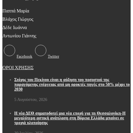
Παππά Μαρία
Βλάχος Γιώργος
Δέδε Ιωάννα
Αντωνίου Γιάννης
Facebook
Twitter
ΟΡΟΙ ΧΡΗΣΗΣ
Στόχος του Πεκίνου είναι η αύξηση του ποσοστού της
παραγόμενης ενέργειας από μη ορυκτές πηγές στο 50% μέχρι το
2030
5 Αυγούστου, 2026
Η νέα ΔΕΘ σηματοδοτεί μια νέα εποχή για τη Θεσσαλονίκη-Η
μεγαλύτερη αστική ανάπλαση στη Βόρεια Ελλάδα μπαίνει σε
τροχιά υλοποίησης