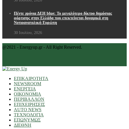
30 Ιουλίου, 2026
Πέντε χρόνια ΔΕΗ blue: Το μεγαλύτερο δίκτυο δημόσιας
φόρτισης στην Ελλάδα που επεκτείνεται δυναμικά στη
Νοτιοανατολική Ευρώπη
30 Ιουλίου, 2026
@2021 - Energyup.gr - All Right Reserved.
Back To Top
ΕΠΙΚΑΙΡΟΤΗΤΑ
NEWSROOM
ΕΝΕΡΓΕΙΑ
ΟΙΚΟΝΟΜΙΑ
ΠΕΡΙΒΑΛΛΟΝ
ΕΠΙΧΕΙΡΗΣΕΙΣ
AUTO NEWS
ΤΕΧΝΟΛΟΓΙΑ
ΕΠΩΝΥΜΩΣ
ΔΙΕΘΝΗ