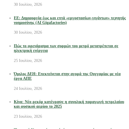
30 Ιουλίου, 2026
ΕΕ: Δημιουργία έως και επτά «εργοστασίων-γιγάντων» τεχνητής
νοημοσύνης (AI Gigafactories)
30 Ιουλίου, 2026
Πώς το φρενάρισμα των συρμών του μετρό μετατρέπεται σε
ηλεκτρική ενέργεια
25 Ιουλίου, 2026
Όμιλος ΔΕΗ: Επεκτείνεται στην αγορά της Ουγγαρίας με νέα
έργα ΑΠΕ
24 Ιουλίου, 2026
Κίνα: Νέο ρεκόρ κατέγραψε η συνολική παραγωγή πετρελαίου
και φυσικού αερίου το 2025
23 Ιουλίου, 2026