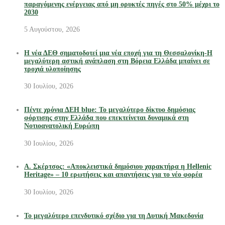
παραγόμενης ενέργειας από μη ορυκτές πηγές στο 50% μέχρι το
2030
5 Αυγούστου, 2026
Η νέα ΔΕΘ σηματοδοτεί μια νέα εποχή για τη Θεσσαλονίκη-Η
μεγαλύτερη αστική ανάπλαση στη Βόρεια Ελλάδα μπαίνει σε
τροχιά υλοποίησης
30 Ιουλίου, 2026
Πέντε χρόνια ΔΕΗ blue: Το μεγαλύτερο δίκτυο δημόσιας
φόρτισης στην Ελλάδα που επεκτείνεται δυναμικά στη
Νοτιοανατολική Ευρώπη
30 Ιουλίου, 2026
Α. Σκέρτσος: «Αποκλειστικά δημόσιου χαρακτήρα η Hellenic
Heritage» – 10 ερωτήσεις και απαντήσεις για το νέο φορέα
30 Ιουλίου, 2026
Το μεγαλύτερο επενδυτικό σχέδιο για τη Δυτική Μακεδονία