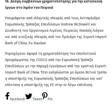
16. Δέσμη συμβάσεων χρηματοδότησης για την κατασκευή
έργων στο λιμάνι του Πειραιά
Υπογράφεται από ελληνικής πλευράς από τους Αντιπρόεδρο
Ευρωπαϊκής Τράπεζας Επενδύσεων Andrew McDowell και
Διευθυντή του Οργανισμού Λιμένος Πειραιώς Θανάση Λιάγκο
και από κινεζικής πλευράς από τον Πρόεδρο της Εxport-Import
Bank of China, Xu Xiaolian
Περιεχόμενο: Αφορά τη χρηματοδότηση του επενδυτικού
προγράμματος της COSCO από την Ευρωπαϊκή Τράπεζα
Επενδύσεων με την παροχή εγγυήσεων από την κρατική Εxport-
Import Bank of China. Έτσι εκδηλώνεται με άμεσο θετικό τρόπο
η υποστήριξη της Ευρωπαϊκής Τράπεζας Επενδύσεων και κατ’
επέκταση η υποστήριξη της ΕΕ στην εν λόγω επένδυση.
Facebook
Tweet
Pin