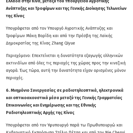
Ελλάδα στην Κίνα, μεταξύ του Υπουργείου Αγροτικής
Ανάπτυξης και Τροφίμων και της Γενικής Διοίκησης Τελωνείων
της Κίνας
Υπογράφεται από τον Υπουργό Αγροτικής Ανάπτυξης και
Τροφίμων Μάκη Βορίδη και από την Πρέσβη της Λαϊκής
Δημοκρατίας της Κίνας Zhang Qiyue
Περιεχόμενο: Επεκτείνεται η δυνατότητα εξαγωγής ελληνικών
ακτινιδίων από όλες τις περιοχές της χώρας προς την κινεζική
αγορά. Έως τώρα, αυτή την δυνατότητα είχαν ορισμένες μόνον
περιοχές.
6. Μνημόνιο Συνεργασίας σε ραδιοτηλεοπτικά, ηλεκτρονικά
και οπτικοακουστικά μέσα μεταξύ της Γενικής Γραμματείας
Επικοινωνίας και Ενημέρωσης και της Εθνικής
Ραδιοτηλεοπτικής Αρχής της Κίνας
Υπογράφεται από τον Υφυπουργό παρά τω Πρωθυπουργώ και
Κυβερνητικό Εκπρόσωπο Στέλιο Πέτσα και από τον Nie Chenxi,