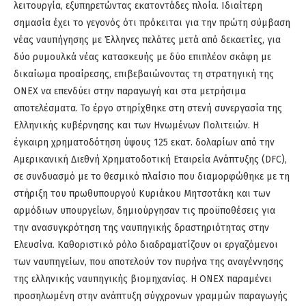
λειτουργία, εξυπηρετώντας εκατοντάδες πλοία. Ιδιαίτερη
σημασία έχει το γεγονός ότι πρόκειται για την πρώτη σύμβαση
νέας ναυπήγησης με Έλληνες πελάτες μετά από δεκαετίες, για
δύο ρυμουλκά νέας κατασκευής με δύο επιπλέον σκάφη με
δικαίωμα προαίρεσης, επιβεβαιώνοντας τη στρατηγική της
ONEX να επενδύει στην παραγωγή και στα μετρήσιμα
αποτελέσματα. Το έργο στηρίχθηκε στη στενή συνεργασία της
Ελληνικής κυβέρνησης και των Ηνωμένων Πολιτειών. Η
έγκαιρη χρηματοδότηση ύψους 125 εκατ. δολαρίων από την
Αμερικανική Διεθνή Χρηματοδοτική Εταιρεία Ανάπτυξης (DFC),
σε συνδυασμό με το θεσμικό πλαίσιο που διαμορφώθηκε με τη
στήριξη του πρωθυπουργού Κυριάκου Μητσοτάκη και των
αρμόδιων υπουργείων, δημιούργησαν τις προϋποθέσεις για
την ανασυγκρότηση της ναυπηγικής δραστηριότητας στην
Ελευσίνα. Καθοριστικό ρόλο διαδραματίζουν οι εργαζόμενοι
των ναυπηγείων, που αποτελούν τον πυρήνα της αναγέννησης
της ελληνικής ναυπηγικής βιομηχανίας. Η ONEX παραμένει
προσηλωμένη στην ανάπτυξη σύγχρονων γραμμών παραγωγής