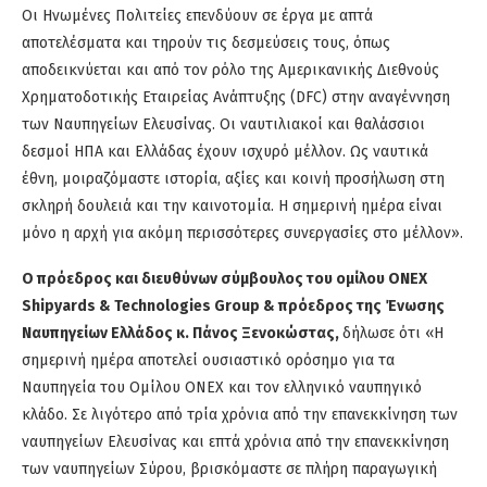
Οι Ηνωμένες Πολιτείες επενδύουν σε έργα με απτά
αποτελέσματα και τηρούν τις δεσμεύσεις τους, όπως
αποδεικνύεται και από τον ρόλο της Αμερικανικής Διεθνούς
Χρηματοδοτικής Εταιρείας Ανάπτυξης (DFC) στην αναγέννηση
των Ναυπηγείων Ελευσίνας. Οι ναυτιλιακοί και θαλάσσιοι
δεσμοί ΗΠΑ και Ελλάδας έχουν ισχυρό μέλλον. Ως ναυτικά
έθνη, μοιραζόμαστε ιστορία, αξίες και κοινή προσήλωση στη
σκληρή δουλειά και την καινοτομία. Η σημερινή ημέρα είναι
μόνο η αρχή για ακόμη περισσότερες συνεργασίες στο μέλλον».
Ο πρόεδρος και διευθύνων σύμβουλος του ομίλου ONEX
Shipyards & Technologies Group & πρόεδρος της Ένωσης
Ναυπηγείων Ελλάδος κ. Πάνος Ξενοκώστας,
δήλωσε ότι «Η
σημερινή ημέρα αποτελεί ουσιαστικό ορόσημο για τα
Ναυπηγεία του Ομίλου ΟΝΕΧ και τον ελληνικό ναυπηγικό
κλάδο. Σε λιγότερο από τρία χρόνια από την επανεκκίνηση των
ναυπηγείων Ελευσίνας και επτά χρόνια από την επανεκκίνηση
των ναυπηγείων Σύρου, βρισκόμαστε σε πλήρη παραγωγική