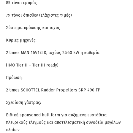
85 τόνοι εμπρός
79 τόνοι όπισθεν (ελάχιστες τιμές)
Σύστημα πρόωσης και ισχύς
Κύριες μηχανές:
2 times MAN 16V175D, ισχύος 2.560 kW η καθεμία
(IMO Tier II – Tier III ready)
Πρόωση:
2 times SCHOTTEL Rudder Propellers SRP 490 FP
Σχεδίαση γάστρας:
Ειδική sponsoned hull form για αυξημένη ευστάθεια,
πλευρικούς ελιγμούς και αποτελεσματική συνοδεία μεγάλων
πλοίων