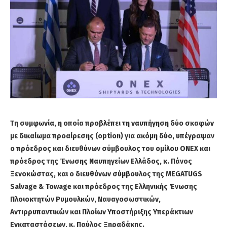
Τη συμφωνία, η οποία προβλέπει τη ναυπήγηση δύο σκαφών
με δικαίωμα προαίρεσης (option) για ακόμη δύο, υπέγραψαν
ο πρόεδρος και διευθύνων σύμβουλος του ομίλου ONEX και
πρόεδρος της Ένωσης Ναυπηγείων Ελλάδος, κ. Πάνος
Ξενοκώστας, και ο διευθύνων σύμβουλος της MEGATUGS
Salvage & Towage και πρόεδρος της Ελληνικής Ένωσης
Πλοιοκτητών Ρυμουλκών, Ναυαγοσωστικών,
Αντιρρυπαντικών και Πλοίων Υποστήριξης Υπεράκτιων
Εγκαταστάσεων, κ. Παύλος Ξηραδάκης.