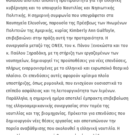
θάλασσα αποτελεί απόλυτη προτεραιότητα για την ελληνική
κυβέρνηση και το υπουργείο Ναυτιλίας και Νησιωτικής
Πολιτικής. Η σημερινή συμφωνία που υπογράφεται στα
Ναυπηγεία Ελευσίνας, παρουσία της Πρέσβεως των Ηνωμένων
Πολιτειών της Αμερικής, κυρίας Kimberly Ann Guilfoyle,
επιβεβαιώνει στην πράξη αυτή την προτεραιότητα. Η
συνεργασία μεταξύ της ONEX, του κ. Πάνου Ξενοκώστα και του
κ. Παύλου Ξηραδάκη, με τη στήριξη των εργαζομένων των
ναυπηγείων, δημιουργεί τις προϋποθέσεις για νέες επενδύσεις,
πλήρως εναρμονισμένες με το ελληνικό και ευρωπαϊκό θεσμικό
πλαίσιο. Οι επενδύσεις αυτές αφορούν κρίσιμα πλοία
υποστήριξης, όπως ρυμουλκά, που ενισχύουν ουσιαστικά το
επίπεδο ασφάλειας και τη λειτουργικότητα των λιμένων.
Παράλληλα, η σημερινή ημέρα αποτελεί έμπρακτη επιβεβαίωση
της ελληνοαμερικανικής συνεργασίας στον τομέα της
ναυτιλίας και της βιομηχανίας. Πρόκειται για επενδύσεις που
δημιουργούν νέες θέσεις εργασίας και αποτυπώνουν την
πορεία αναβάθμισης που ακολουθεί η ελληνική ναυτιλία. Η