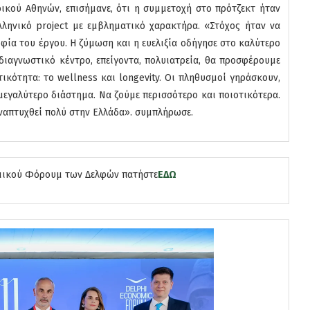
ρικού Αθηνών, επισήμανε, ότι η συμμετοχή στο πρότζεκτ ήταν
ελληνικό project με εμβληματικό χαρακτήρα. «Στόχος ήταν να
φία του έργου. Η ζύμωση και η ευελιξία οδήγησε στο καλύτερο
διαγνωστικό κέντρο, επείγοντα, πολυιατρεία, θα προσφέρουμε
τικότητα: το wellness και longevity. Οι πληθυσμοί γηράσκουν,
 μεγαλύτερο διάστημα. Να ζούμε περισσότερο και ποιοτικότερα.
αναπτυχθεί πολύ στην Ελλάδα». συμπλήρωσε.
νομικού Φόρουμ των Δελφών πατήστε
ΕΔΩ