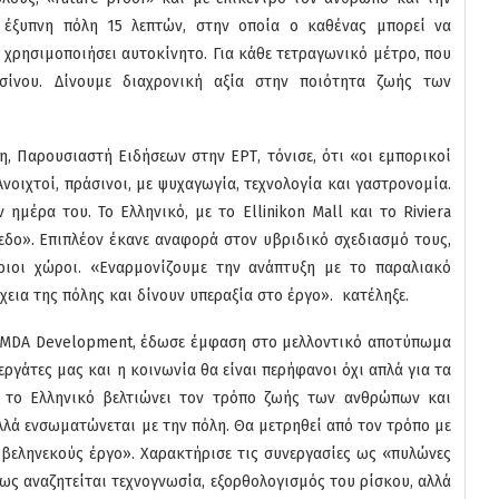
 έξυπνη πόλη 15 λεπτών, στην οποία ο καθένας μπορεί να
 χρησιμοποιήσει αυτοκίνητο. Για κάθε τετραγωνικό μέτρο, που
σίνου. Δίνουμε διαχρονική αξία στην ποιότητα ζωής των
, Παρουσιαστή Ειδήσεων στην ΕΡΤ, τόνισε, ότι «οι εμπορικοί
νοιχτοί, πράσινοι, με ψυχαγωγία, τεχνολογία και γαστρονομία.
 ημέρα του. Το Ελληνικό, με το Ellinikon Mall και το Riviera
πεδο». Επιπλέον έκανε αναφορά στον υβριδικό σχεδιασμό τους,
ριοι χώροι. «Εναρμονίζουμε την ανάπτυξη με το παραλιακό
χεια της πόλης και δίνουν υπεραξία στο έργο». κατέληξε.
LAMDA Development, έδωσε έμφαση στο μελλοντικό αποτύπωμα
εργάτες μας και η κοινωνία θα είναι περήφανοι όχι απλά για τα
ς το Ελληνικό βελτιώνει τον τρόπο ζωής των ανθρώπων και
αλλά ενσωματώνεται με την πόλη. Θα μετρηθεί από τον τρόπο με
 βεληνεκούς έργο». Χαρακτήρισε τις συνεργασίες ως «πυλώνες
ως αναζητείται τεχνογνωσία, εξορθολογισμός του ρίσκου, αλλά