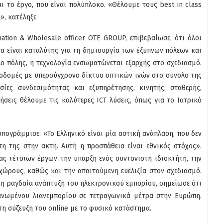
 το έργο, που είναι πολύπλοκο. «Θέλουμε τους best in class
», κατέληξε.
mation & Wholesale officer OTE GROUP, επιβεβαίωσε, ότι όλοι
ία είναι καταλύτης για τη δημιουργία των έξυπνων πόλεων και
ο πόλης, η τεχνολογία ενσωματώνεται εξαρχής στο σχεδιασμό.
ποδομές με υπερσύγχρονο δίκτυο οπτικών ινών στο σύνολο της
ίες συνδεσιμότητας και εξυπηρέτησης, κινητής, σταθερής,
ρήσεις θέλουμε τις καλύτερες ICT λύσεις, όπως για το Ιατρικό
υπογράμμισε: «Το Ελληνικό είναι μία αστική ανάπλαση, που δεν
άτη της στην ακτή. Αυτή η προσπάθεια είναι εθνικός στόχος».
ας τέτοιων έργων την ύπαρξη ενός συντονιστή ιδιοκτήτη, την
χώρους, καθώς και την απαιτούμενη ευελιξία στον σχεδιασμό.
η ραγδαία ανάπτυξη του ηλεκτρονικού εμπορίου, σημείωσε ότι
ανωμένου λιανεμπορίου σε τετραγωνικά μέτρα στην Ευρώπη.
τη σύζευξη του online με το φυσικό κατάστημα.