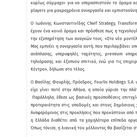
κυρίως σύμμαχοι για να υπερασπιστούν το όραμα και
players για μακροχρόνια συνεργασία και εμπιστοσύνη
Ο Ιωάννης Κωνσταντινίδης Chief Strategy, Transfor
έχουν ένα κοινό όραμα και πρόσθεσε πως η τεχνολογ
την εξυπηρέτηση των αναγκών τους. «Στο νέο μοντέλ
Μας εμπνέει η συνεργασία αυτή, που περιλαμβάνει υ
ανάπλασης, υπερυψηλές ταχύτητες, premium υπηρεσ
τηλεόρασης και έξυπνου σπιτιού, ενώ για τις επιχει
Κέντρο», δήλωσε στο τέλος.
O Βασίλης Φουρλής, Πρόεδρος, Fourlis Holdings S.A. 
είχε γίνει ποτέ στην Αθήνα, η οποία γύρισε την πλ
Παράλληλα, έθεσε ως βασικές προϋποθέσεις επιτυχί
προτεραιότητα στις υποδομές και στους δημόσιους 
Αναφερόμενος στις προκλήσεις που προκύπτουν από τ
η Ελλάδα διαθέτει από τα χαμηλότερα επίπεδα οργ
Όπως τόνισε, η λιανική του μέλλοντος θα βασίζεται σ