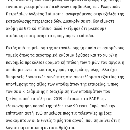
τόνισε συγκεκριμένα ο διευθύνων σύμβουλος των Ελληνικών
Πετρελαίων Ανδρέας Σιάμισιης, αναφερόμενος στην εξέλιξη της
κατανάλωσης πετρελαιοειδών. Διευκρίνισε ότι δεν είμαστε
ακόμη σε θετικό επίπεδο, αλλά εκτίμησε ότι βλέπουμε
σταδιακή επιστροφή στα προηγούμενα επίπεδα.
Εκτός από τη μείωση της κατανάλωσης (η οποία σε ορισμένους
τομείς όπως τα αεροπορικά καύσιμα έφθασε και το 90 %) η
πανδημία προκάλεσε δραματική πτώση των τιμών του αργού, η
οποία μειώνει το κόστος αγοράς της πρώτης ύλης αλλά έχει
δυσμενείς λογιστικές συνέπειες στα αποτελέσματα εξαιτίας της
υποτίμησης της αξίας των αποθεμάτων της εταιρείας. Όπως
τόνισε ο κ. Σιάμισιης η διαχείριση των αποθεμάτων που
ξεκίνησε από τα τέλη του 2019 επέτρεψε στα ΕΛΠΕ την
εξοικονόμηση ποσού της τάξης των 90 εκατ. Ευρώ από την
επίπτωση αυτή, ενώ σημείωσε πως τις τελευταίες ημέρες
ανακάμπτουν οι διεθνείς τιμές του αργού, που σημαίνει ότι η
λογιστική επίπτωση αντισταθμίζεται.