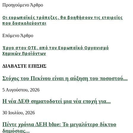
Προηγούμενο Άρθρο
Οι ευρωπαϊκές τράπεζες, θα βοηθήσουν τις εταιρείες
που δυσκολεύονται
Επόμενο Άρθρο
Έργο στον ΟΤΕ, από τον Ευρωπαϊκό Οργανισμό
Χημικών Προϊόντων
ΔΙΑΒΑΣΤΕ ΕΠΙΣΗΣ
Στόχος του Πεκίνου είναι η αύξηση του ποσοστού...
5 Αυγούστου, 2026
Η νέα ΔΕΘ σηματοδοτεί μια νέα εποχή για...
30 Ιουλίου, 2026
Πέντε χρόνια ΔΕΗ blue: Το μεγαλύτερο δίκτυο
δημόσιας...