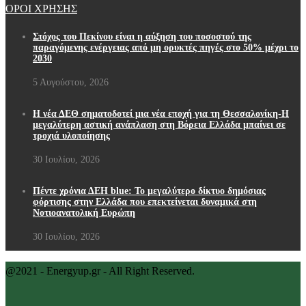
ΟΡΟΙ ΧΡΗΣΗΣ
Στόχος του Πεκίνου είναι η αύξηση του ποσοστού της
παραγόμενης ενέργειας από μη ορυκτές πηγές στο 50% μέχρι το
2030
5 Αυγούστου, 2026
Η νέα ΔΕΘ σηματοδοτεί μια νέα εποχή για τη Θεσσαλονίκη-Η
μεγαλύτερη αστική ανάπλαση στη Βόρεια Ελλάδα μπαίνει σε
τροχιά υλοποίησης
30 Ιουλίου, 2026
Πέντε χρόνια ΔΕΗ blue: Το μεγαλύτερο δίκτυο δημόσιας
φόρτισης στην Ελλάδα που επεκτείνεται δυναμικά στη
Νοτιοανατολική Ευρώπη
30 Ιουλίου, 2026
@2021 - Energyup.gr - All Right Reserved.