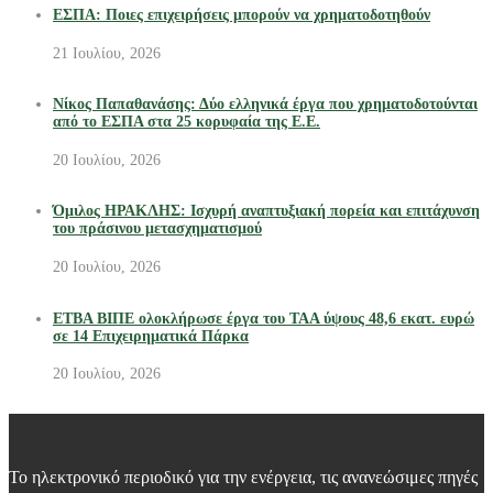
ΕΣΠΑ: Ποιες επιχειρήσεις μπορούν να χρηματοδοτηθούν
21 Ιουλίου, 2026
Νίκος Παπαθανάσης: Δύο ελληνικά έργα που χρηματοδοτούνται
από το ΕΣΠΑ στα 25 κορυφαία της Ε.Ε.
20 Ιουλίου, 2026
Όμιλος ΗΡΑΚΛΗΣ: Ισχυρή αναπτυξιακή πορεία και επιτάχυνση
του πράσινου μετασχηματισμού
20 Ιουλίου, 2026
ΕΤΒΑ ΒΙΠΕ ολοκλήρωσε έργα του ΤΑΑ ύψους 48,6 εκατ. ευρώ
σε 14 Επιχειρηματικά Πάρκα
20 Ιουλίου, 2026
Το ηλεκτρονικό περιοδικό για την ενέργεια, τις ανανεώσιμες πηγές