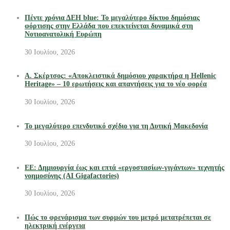
Πέντε χρόνια ΔΕΗ blue: Το μεγαλύτερο δίκτυο δημόσιας
φόρτισης στην Ελλάδα που επεκτείνεται δυναμικά στη
Νοτιοανατολική Ευρώπη
30 Ιουλίου, 2026
Α. Σκέρτσος: «Αποκλειστικά δημόσιου χαρακτήρα η Hellenic
Heritage» – 10 ερωτήσεις και απαντήσεις για το νέο φορέα
30 Ιουλίου, 2026
Το μεγαλύτερο επενδυτικό σχέδιο για τη Δυτική Μακεδονία
30 Ιουλίου, 2026
ΕΕ: Δημιουργία έως και επτά «εργοστασίων-γιγάντων» τεχνητής
νοημοσύνης (AI Gigafactories)
30 Ιουλίου, 2026
Πώς το φρενάρισμα των συρμών του μετρό μετατρέπεται σε
ηλεκτρική ενέργεια