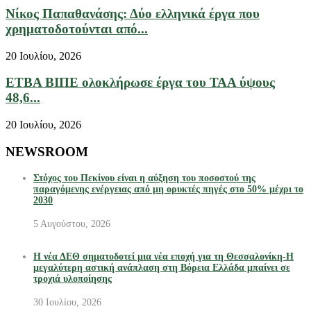
Νίκος Παπαθανάσης: Δύο ελληνικά έργα που
χρηματοδοτούνται από...
20 Ιουλίου, 2026
ΕΤΒΑ ΒΙΠΕ ολοκλήρωσε έργα του ΤΑΑ ύψους
48,6...
20 Ιουλίου, 2026
NEWSROOM
Στόχος του Πεκίνου είναι η αύξηση του ποσοστού της
παραγόμενης ενέργειας από μη ορυκτές πηγές στο 50% μέχρι το
2030
5 Αυγούστου, 2026
Η νέα ΔΕΘ σηματοδοτεί μια νέα εποχή για τη Θεσσαλονίκη-Η
μεγαλύτερη αστική ανάπλαση στη Βόρεια Ελλάδα μπαίνει σε
τροχιά υλοποίησης
30 Ιουλίου, 2026