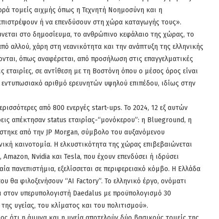
ορά τομείς αιχμής όπως η Τεχνητή Νοημοσύνη και η
 επιστρέψουν ή να επενδύσουν στη χώρα καταγωγής τους».
ώνεται στο δημοσίευμα, το ανθρώπινο κεφάλαιο της χώρας, το
από αλλού, χάρη στη νεανικότητα και την ανάπτυξη της ελληνικής
ζονται, όπως αναφέρεται, από προσήλωση στις επαγγελματικές
ς εταιρίες, σε αντίθεση με τη Βοστόνη όπου ο μέσος όρος είναι
ν εντυπωσιακό αριθμό ερευνητών υψηλού επιπέδου, ιδίως στην
ρισσότερες από 800 ενεργές start-ups. Το 2024, 12 εξ αυτών
ρεις απέκτησαν status εταιρίας-“μονόκερου”: η Blueground, η
οράστηκε από την JP Morgan, σύμβολο του αυξανόμενου
ική καινοτομία. Η ελκυστικότητα της χώρας επιβεβαιώνεται
Amazon, Nvidia και Tesla, που έχουν επενδύσει ή ιδρύσει
ία πανεπιστήμια, εξελίσσεται σε περιφερειακό κόμβο. Η Ελλάδα
που θα φιλοξενήσουν “AI Factory”. Το ελληνικό έργο, ονόματι
ται στον υπερυπολογιστή Daedalus με προϋπολογισμό 30
της υγείας, του κλίματος και του πολιτισμού».
ος ότι η άμυνα και η υγεία αποτελούν δύο βασικούς τομείς της