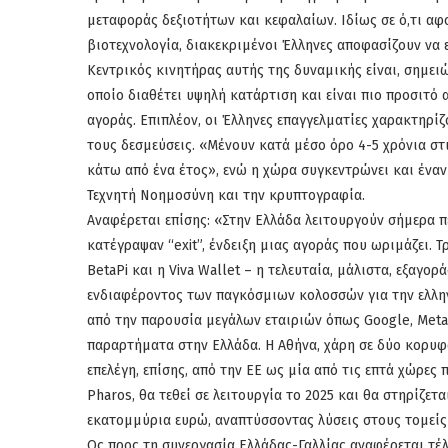
μεταφοράς δεξιοτήτων και κεφαλαίων. Ιδίως σε ό,τι αφ
βιοτεχνολογία, διακεκριμένοι Έλληνες αποφασίζουν να
Κεντρικός κινητήρας αυτής της δυναμικής είναι, σημει
οποίο διαθέτει υψηλή κατάρτιση και είναι πιο προσιτό 
αγοράς. Επιπλέον, οι Έλληνες επαγγελματίες χαρακτηρί
τους δεσμεύσεις. «Μένουν κατά μέσο όρο 4-5 χρόνια στι
κάτω από ένα έτος», ενώ η χώρα συγκεντρώνει και ένα
Τεχνητή Νοημοσύνη και την κρυπτογραφία.
Αναφέρεται επίσης: «Στην Ελλάδα λειτουργούν σήμερα πε
κατέγραψαν “exit”, ένδειξη μιας αγοράς που ωριμάζει. Τ
BetaPi και η Viva Wallet – η τελευταία, μάλιστα, εξαγ
ενδιαφέροντος των παγκόσμιων κολοσσών για την ελλην
από την παρουσία μεγάλων εταιριών όπως Google, Meta, 
παραρτήματα στην Ελλάδα. Η Αθήνα, χάρη σε δύο κορυφα
επελέγη, επίσης, από την ΕΕ ως μία από τις επτά χώρες 
Pharos, θα τεθεί σε λειτουργία το 2025 και θα στηρίζε
εκατομμύρια ευρώ, αναπτύσσοντας λύσεις στους τομείς 
Ως προς τη συνεργασία Ελλάδας-Γαλλίας αναφέρεται τέλ