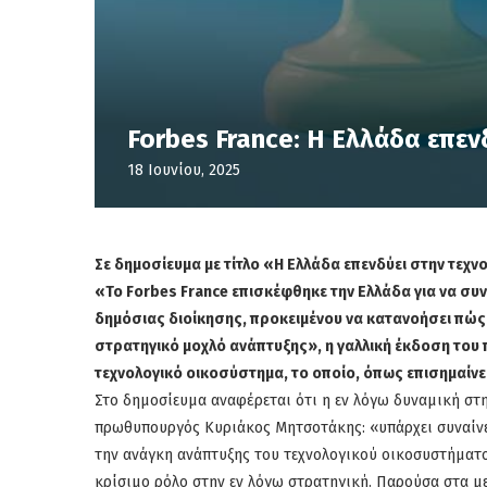
Forbes France: Η Ελλάδα επεν
18 Ιουνίου, 2025
Σε δημοσίευμα με τίτλο «Η Ελλάδα επενδύει στην τεχνο
«Το Forbes France επισκέφθηκε την Ελλάδα για να συ
δημόσιας διοίκησης, προκειμένου να κατανοήσει πώς
στρατηγικό μοχλό ανάπτυξης», η γαλλική έκδοση του
τεχνολογικό οικοσύστημα, το οποίο, όπως επισημαίνε
Στο δημοσίευμα αναφέρεται ότι η εν λόγω δυναμική στη
πρωθυπουργός Κυριάκος Μητσοτάκης: «υπάρχει συναίν
την ανάγκη ανάπτυξης του τεχνολογικού οικοσυστήματος
κρίσιμο ρόλο στην εν λόγω στρατηγική. Παρούσα στα μ