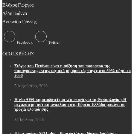
Βλάχος Γιώργος
Δέδε Ιωάννα
Αντωνίου Γιάννης
Facebook
Twitter
ΟΡΟΙ ΧΡΗΣΗΣ
Στόχος του Πεκίνου είναι η αύξηση του ποσοστού της
παραγόμενης ενέργειας από μη ορυκτές πηγές στο 50% μέχρι το
2030
5 Αυγούστου, 2026
Η νέα ΔΕΘ σηματοδοτεί μια νέα εποχή για τη Θεσσαλονίκη-Η
μεγαλύτερη αστική ανάπλαση στη Βόρεια Ελλάδα μπαίνει σε
τροχιά υλοποίησης
30 Ιουλίου, 2026
Πέντε χρόνια ΔΕΗ blue: Το μεγαλύτερο δίκτυο δημόσιας