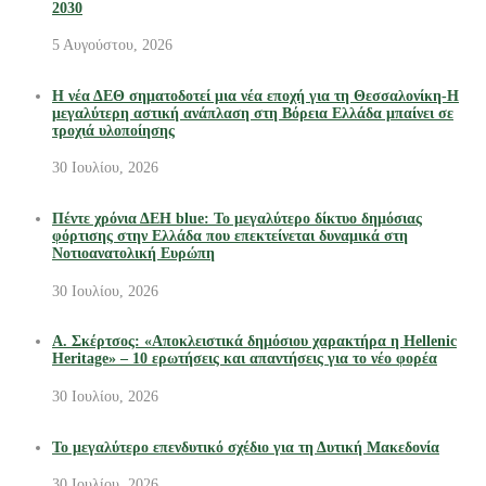
2030
5 Αυγούστου, 2026
Η νέα ΔΕΘ σηματοδοτεί μια νέα εποχή για τη Θεσσαλονίκη-Η
μεγαλύτερη αστική ανάπλαση στη Βόρεια Ελλάδα μπαίνει σε
τροχιά υλοποίησης
30 Ιουλίου, 2026
Πέντε χρόνια ΔΕΗ blue: Το μεγαλύτερο δίκτυο δημόσιας
φόρτισης στην Ελλάδα που επεκτείνεται δυναμικά στη
Νοτιοανατολική Ευρώπη
30 Ιουλίου, 2026
Α. Σκέρτσος: «Αποκλειστικά δημόσιου χαρακτήρα η Hellenic
Heritage» – 10 ερωτήσεις και απαντήσεις για το νέο φορέα
30 Ιουλίου, 2026
Το μεγαλύτερο επενδυτικό σχέδιο για τη Δυτική Μακεδονία
30 Ιουλίου, 2026