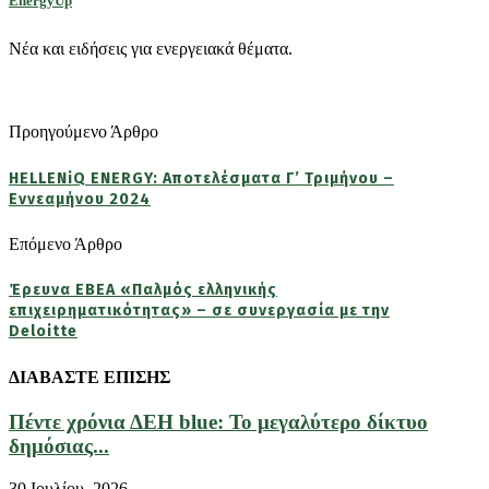
EnergyUp
Νέα και ειδήσεις για ενεργειακά θέματα.
Προηγούμενο Άρθρο
HELLENiQ ENERGY: Αποτελέσματα Γ’ Τριμήνου –
Εννεαμήνου 2024
Επόμενο Άρθρο
Έρευνα ΕΒΕΑ «Παλμός ελληνικής
επιχειρηματικότητας» – σε συνεργασία με την
Deloitte
ΔΙΑΒΑΣΤΕ ΕΠΙΣΗΣ
Πέντε χρόνια ΔΕΗ blue: Το μεγαλύτερο δίκτυο
δημόσιας...
30 Ιουλίου, 2026