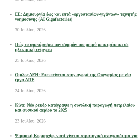
ΕΕ: Δημιουργία έως και επτά «εργοστασίων-γιγάντων» τεχνητής
νοημοσύνης (AI Gigafactories)
30 Ιουλίου, 2026
Πώς το φρενάρισμα των συρμών του μετρό μετατρέπεται σε
ηλεκτρική ενέργεια
25 Ιουλίου, 2026
Όμιλος ΔΕΗ: Επεκτείνεται στην αγορά της Ουγγαρίας με νέα
έργα ΑΠΕ
24 Ιουλίου, 2026
Κίνα: Νέο ρεκόρ κατέγραψε η συνολική παραγωγή πετρελαίου
και φυσικού αερίου το 2025
23 Ιουλίου, 2026
Ψηφιακή Κυριαρχία, γιατί γίνεται στρατηγική αναγκαιότητα για