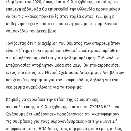
εξαμήνου του 2020, όπως είπε ο Κ. Χατζηδάκης ο οποίος την
επόμενη εβδομάδα θα επισκεφθεί την Ολλανδία προκειμένου
να δει τις «καλές πρακτικές στον τομέα αυτό», ενώ ήδη η
κυβέρνηση έχει θεσπίσει σειρά κινήτρων με το φορολογικό
νομοσχέδιο τον Δεκέμβριο.
Τονίζοντας ότι η διαχείριση του θέματος των απορριμμάτων
είναι «ζήτημα πολιτισμού και εθνικού φιλότιμου», πρόσθεσε
οτι η κυβέρνηση κινείται για την δημοπράτηση 17 Μονάδων
Επεξεργασίας Αποβλήτων μέσα στο 2020, θα επικαιροποιήσει
εντός του έτους τον Εθνικό Σχεδιασμό Διαχείρισης Αποβλήτων
και ξεκινά πρόγραμμα για τον «καφέ κάδο», δηλαδή για ένα
νέο ρεύμα ανακύκλωσης για τα τρόφιμα.
Κληθείς να σχολιάσει την στάση της αξιωματικής
αντιπολίτευσης, ο Κ. Χατζηδάκης είπε ότι «ο ΣΥΡΙΖΑ θέλει να
ξεχάσουμε ότι κυβέρνησε» προσθέτοντας ότι «καταψήφισαν
τις συμβάσεις για τους υδρογονάνθρακες και την αμυντική
συμφωνία με τις ΗΠΑ δικές τους συμφωνίες που εμείς απλώς