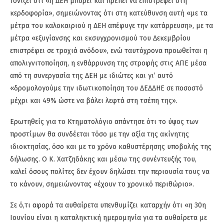
Τονίζει οτι «η ΔΕΗ μπορεί και πρέπει να επιστρέψει στη
κερδοφορία», σημειώνοντας ότι στη κατεύθυνση αυτή «με τα
μέτρα του καλοκαιριού η ΔΕΗ απέφυγε την κατάρρευση», με τα
μέτρα «εξυγίανσης και εκσυγχρονισμού του Δεκεμβρίου
επιστρέφει σε τροχιά ανόδου», ενώ ταυτόχρονα προωθείται η
απολιγνιτοποίηση, η ενθάρρυνση της στροφής στις ΑΠΕ μέσα
από τη συνεργασία της ΔΕΗ με ιδιώτες και γι’ αυτό
«δρομολογούμε την ιδωτικοποίηση του ΔΕΔΔΗΕ σε ποσοστό
μέχρι και 49% ώστε να βάλει λεφτά στη τσέπη της».
Ερωτηθείς για το Κτηματολόγιο απάντησε ότι το ύψος των
προστίμων θα συνδέεται τόσο με την αξία της ακίνητης
ιδιοκτησίας, όσο και με το χρόνο καθυστέρησης υποβολής της
δήλωσης. Ο Κ. Χατζηδάκης και μέσω της συνέντευξής του,
καλεί όσους πολίτες δεν έχουν δηλώσει την περιουσία τους να
το κάνουν, σημειώνοντας «έχουν το χρονικό περιθώριο».
Σε ό,τι αφορά τα αυθαίρετα υπενθυμίζει καταρχήν ότι «η 30η
Ιουνίου είναι η καταληκτική ημερομηνία για τα αυθαίρετα με