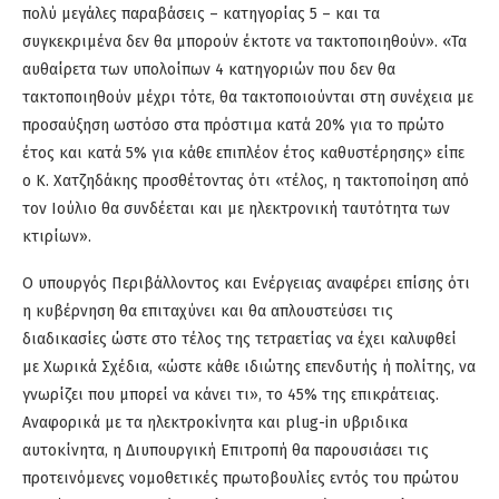
πολύ μεγάλες παραβάσεις – κατηγορίας 5 – και τα
συγκεκριμένα δεν θα μπορούν έκτοτε να τακτοποιηθούν». «Τα
αυθαίρετα των υπολοίπων 4 κατηγοριών που δεν θα
τακτοποιηθούν μέχρι τότε, θα τακτοποιούνται στη συνέχεια με
προσαύξηση ωστόσο στα πρόστιμα κατά 20% για το πρώτο
έτος και κατά 5% για κάθε επιπλέον έτος καθυστέρησης» είπε
ο Κ. Χατζηδάκης προσθέτοντας ότι «τέλος, η τακτοποίηση από
τον Ιούλιο θα συνδέεται και με ηλεκτρονική ταυτότητα των
κτιρίων».
Ο υπουργός Περιβάλλοντος και Ενέργειας αναφέρει επίσης ότι
η κυβέρνηση θα επιταχύνει και θα απλουστεύσει τις
διαδικασίες ώστε στο τέλος της τετραετίας να έχει καλυφθεί
με Χωρικά Σχέδια, «ώστε κάθε ιδιώτης επενδυτής ή πολίτης, να
γνωρίζει που μπορεί να κάνει τι», το 45% της επικράτειας.
Αναφορικά με τα ηλεκτροκίνητα και plug-in υβριδικα
αυτοκίνητα, η Διυπουργική Επιτροπή θα παρουσιάσει τις
προτεινόμενες νομοθετικές πρωτοβουλίες εντός του πρώτου