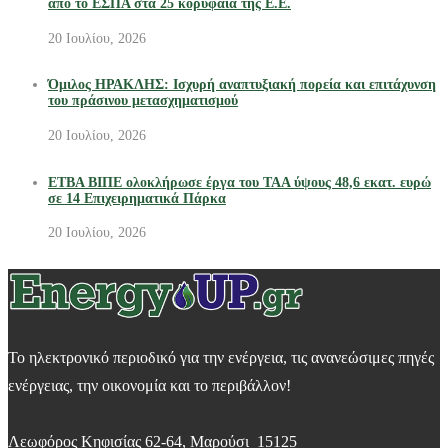
από το ΕΣΠΑ στα 25 κορυφαία της Ε.Ε.
20 Ιουλίου, 2026
Όμιλος ΗΡΑΚΛΗΣ: Ισχυρή αναπτυξιακή πορεία και επιτάχυνση
του πράσινου μετασχηματισμού
20 Ιουλίου, 2026
ΕΤΒΑ ΒΙΠΕ ολοκλήρωσε έργα του ΤΑΑ ύψους 48,6 εκατ. ευρώ
σε 14 Επιχειρηματικά Πάρκα
20 Ιουλίου, 2026
Το ηλεκτρονικό περιοδικό για την ενέργεια, τις ανανεώσιμες πηγές
ενέργειας, την οικονομία και το περιβάλλον!
Λεωφόρος Κηφισίας 62-64, Μαρούσι 15125