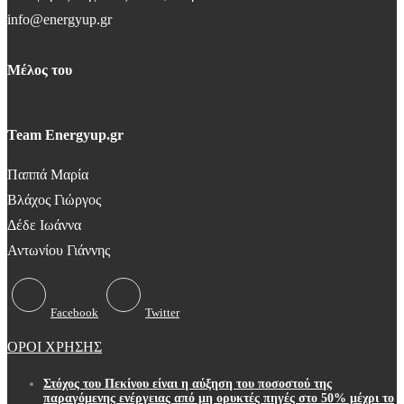
info@energyup.gr
Μέλος του
Team Energyup.gr
Παππά Μαρία
Βλάχος Γιώργος
Δέδε Ιωάννα
Αντωνίου Γιάννης
Facebook
Twitter
ΟΡΟΙ ΧΡΗΣΗΣ
Στόχος του Πεκίνου είναι η αύξηση του ποσοστού της
παραγόμενης ενέργειας από μη ορυκτές πηγές στο 50% μέχρι το