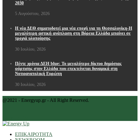
2030
5 Αυγούστου, 2026
Η νέα ΔΕΘ σηματοδοτεί μια νέα εποχή για τη Θεσσαλονίκη-Η
μεγαλύτερη αστική ανάπλαση στη Βόρεια Ελλάδα μπαίνει σε
τροχιά υλοποίησης
30 Ιουλίου, 2026
Πέντε χρόνια ΔΕΗ blue: Το μεγαλύτερο δίκτυο δημόσιας
φόρτισης στην Ελλάδα που επεκτείνεται δυναμικά στη
Νοτιοανατολική Ευρώπη
30 Ιουλίου, 2026
@2021 - Energyup.gr - All Right Reserved.
Back To Top
ΕΠΙΚΑΙΡΟΤΗΤΑ
NEWSROOM