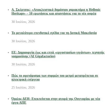
Α. Σκέρτσος: «Αποκλειστικά δημόσιου χαρακτήρα η Hellenic
Heritage» – 10 ερωτήσεις και απαντήσεις για το νέο φορέα
30 Ιουλίου, 2026
Το μεγαλύτερο επενδυτικό σχέδιο για τη Δυτική Μακεδονία
30 Ιουλίου, 2026
ΕΕ: Δημιουργία έως και επτά «εργοστασίων-γιγάντων» τεχνητής
νοημοσύνης (AI Gigafactories)
30 Ιουλίου, 2026
Πώς το φρενάρισμα των συρμών του μετρό μετατρέπεται σε
ηλεκτρική ενέργεια
25 Ιουλίου, 2026
Όμιλος ΔΕΗ: Επεκτείνεται στην αγορά της Ουγγαρίας με νέα
έργα ΑΠΕ