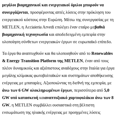
μεγάλοι βιομηχανικοί και ενεργειακοί όμιλοι μπορούν να
συνεργάζονται
, προσφέροντας απτές λύσεις στην πρόκληση του
ενεργειακού κόστους στην Ευρώπη. Μέσω της συνεργασίας με τη
METLEN, η Acciaieria Arvedi επιλέγει έναν εταίρο με
βαθιά
βιομηχανική τεχνογνωσία
και αποδεδειγμένη εμπειρία στην
υλοποίηση σύνθετων ενεργειακών έργων σε ευρωπαϊκό επίπεδο.
Τα έργα θα αναπτυχθούν και θα υλοποιηθούν από το
Renewables
& Energy Transition Platform της METLEN
, έναν από τους
πλέον δυναμικούς και αξιόπιστους αναδόχους στην Ιταλία για έργα
μεγάλης κλίμακας φωτοβολταϊκών και συστημάτων αποθήκευσης
ενέργειας με μπαταρίες. Αξιοποιώντας τη διεθνή της εμπειρία, με
άνω των 6 GW ολοκληρωμένων έργων
, περισσότερα από
5,0
GW υπό κατασκευή
και
αναπτυξιακό χαρτοφυλάκιο άνω των 8
GW
, η METLEN συμβάλλει ουσιαστικά στη βέλτιστη
ενσωμάτωση της ηλιακής ενέργειας με προηγμένες λύσεις