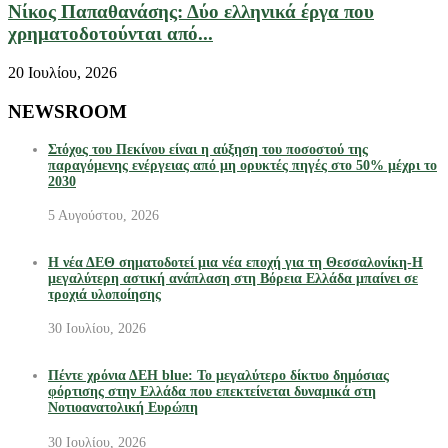
Νίκος Παπαθανάσης: Δύο ελληνικά έργα που
χρηματοδοτούνται από...
20 Ιουλίου, 2026
NEWSROOM
Στόχος του Πεκίνου είναι η αύξηση του ποσοστού της
παραγόμενης ενέργειας από μη ορυκτές πηγές στο 50% μέχρι το
2030
5 Αυγούστου, 2026
Η νέα ΔΕΘ σηματοδοτεί μια νέα εποχή για τη Θεσσαλονίκη-Η
μεγαλύτερη αστική ανάπλαση στη Βόρεια Ελλάδα μπαίνει σε
τροχιά υλοποίησης
30 Ιουλίου, 2026
Πέντε χρόνια ΔΕΗ blue: Το μεγαλύτερο δίκτυο δημόσιας
φόρτισης στην Ελλάδα που επεκτείνεται δυναμικά στη
Νοτιοανατολική Ευρώπη
30 Ιουλίου, 2026