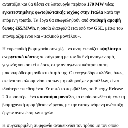
αναπτύξει και θα θέσει σε λειτουργία περίπου
170 MW νέας
εγκατεστημένης φωτοβολταϊκής ισχύος στην Ιταλία
κατά την
επόμενη τριετία. Τα έργα θα επωφεληθούν από
σταθερή αμοιβή
ύψους €65/MWh
, η οποία διασφαλίζεται από τον GSE, μέσω του
επονομαζόμενου και «ιταλικού μοντέλου».
Η ευρωπαϊκή βιομηχανία συνεχίζει να αντιμετωπίζει
υψηλότερο
ενεργειακό κόστος
σε σύγκριση με τον διεθνή ανταγωνισμό,
γεγονός που ασκεί πιέσεις στην ανταγωνιστικότητα και τη
μακροπρόθεσμη ανθεκτικότητά της. Οι ενεργοβόροι κλάδοι, όπως
εκείνοι του αλουμινίου και των μη σιδηρούχων μετάλλων, είναι
ιδιαίτερα εκτεθειμένοι. Σε αυτό το περιβάλλον, το Energy Release
2.0 προσφέρει ένα
καινοτόμο μοντέλο
, το οποίο συνδέει άμεσα τη
βιομηχανική προμήθεια ενέργειας με την επιταχυνόμενη ανάπτυξη
έργων ανανεώσιμων πηγών.
Η συγκεκριμένη συμφωνία αναδεικνύει τον τρόπο με τον οποίο