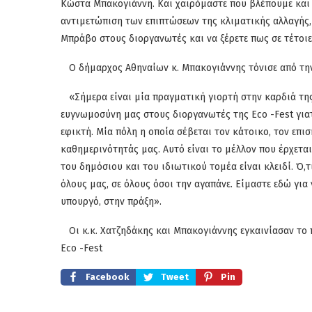
Κώστα Μπακογιάννη. Και χαιρόμαστε που βλέπουμε και π
αντιμετώπιση των επιπτώσεων της κλιματικής αλλαγής, 
Μπράβο στους διοργανωτές και να ξέρετε πως σε τέτοιε
Ο δήμαρχος Αθηναίων κ. Μπακογιάννης τόνισε από την
«Σήμερα είναι μία πραγματική γιορτή στην καρδιά της
ευγνωμοσύνη μας στους διοργανωτές της Eco -Fest για
εφικτή. Μία πόλη η οποία σέβεται τον κάτοικο, τον επι
καθημερινότητάς μας. Αυτό είναι το μέλλον που έρχετα
του δημόσιου και του ιδιωτικού τομέα είναι κλειδί. Ό,τ
όλους μας, σε όλους όσοι την αγαπάνε. Είμαστε εδώ γι
υπουργό, στην πράξη».
Οι κ.κ. Χατζηδάκης και Μπακογιάννης εγκαινίασαν το 
Eco -Fest
Facebook
Tweet
Pin