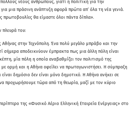
ολλούς νέους ανθρώπους, γιατί η πολιτική για την
για μια πράσινη ανάπτυξη αφορά πρώτα απ’ όλα τη νέα γενιά.
ς πρωτοβουλίες θα είμαστε όλοι πάντα δίπλα».
 πλευρά του:
 Αθήνας στην Τεχνόπολη. Ένα πολύ μεγάλο μπράβο και την
τί σήμερα αποδεικνύουν έμπρακτα πως μια άλλη πόλη είναι
σκέπτη, μία πόλη η οποία αναβαθμίζει τον πολιτισμό της
ι με ορμή και η Αθήνα οφείλει να πρωταγωνιστήσει. Η σύμπραξη
ι είναι δημόσιο δεν είναι μόνο δημοτικό. Η Αθήνα ανήκει σε
α να προχωρήσουμε τώρα από τη θεωρία, μαζί με τον κύριο
περίπτερο της «Φυσικό Αέριο Ελληνική Εταιρεία Ενέργειας» στο