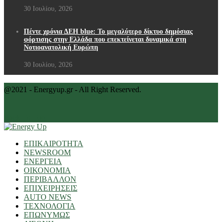
30 Ιουλίου, 2026
Πέντε χρόνια ΔΕΗ blue: Το μεγαλύτερο δίκτυο δημόσιας
φόρτισης στην Ελλάδα που επεκτείνεται δυναμικά στη
Νοτιοανατολική Ευρώπη
30 Ιουλίου, 2026
@2021 - Energyup.gr - All Right Reserved.
Back To Top
ΕΠΙΚΑΙΡΟΤΗΤΑ
NEWSROOM
ΕΝΕΡΓΕΙΑ
ΟΙΚΟΝΟΜΙΑ
ΠΕΡΙΒΑΛΛΟΝ
ΕΠΙΧΕΙΡΗΣΕΙΣ
AUTO NEWS
ΤΕΧΝΟΛΟΓΙΑ
ΕΠΩΝΥΜΩΣ