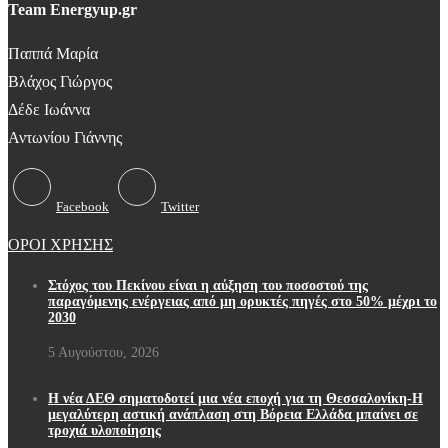
Team Energyup.gr
Παππά Μαρία
Βλάχος Γιώργος
Δέδε Ιωάννα
Αντωνίου Γιάννης
Facebook
Twitter
ΟΡΟΙ ΧΡΗΣΗΣ
Στόχος του Πεκίνου είναι η αύξηση του ποσοστού της
παραγόμενης ενέργειας από μη ορυκτές πηγές στο 50% μέχρι το
2030
5 Αυγούστου, 2026
Η νέα ΔΕΘ σηματοδοτεί μια νέα εποχή για τη Θεσσαλονίκη-Η
μεγαλύτερη αστική ανάπλαση στη Βόρεια Ελλάδα μπαίνει σε
τροχιά υλοποίησης