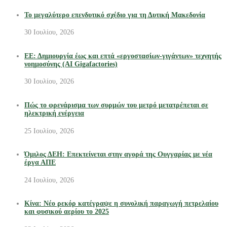
Το μεγαλύτερο επενδυτικό σχέδιο για τη Δυτική Μακεδονία
30 Ιουλίου, 2026
ΕΕ: Δημιουργία έως και επτά «εργοστασίων-γιγάντων» τεχνητής
νοημοσύνης (AI Gigafactories)
30 Ιουλίου, 2026
Πώς το φρενάρισμα των συρμών του μετρό μετατρέπεται σε
ηλεκτρική ενέργεια
25 Ιουλίου, 2026
Όμιλος ΔΕΗ: Επεκτείνεται στην αγορά της Ουγγαρίας με νέα
έργα ΑΠΕ
24 Ιουλίου, 2026
Κίνα: Νέο ρεκόρ κατέγραψε η συνολική παραγωγή πετρελαίου
και φυσικού αερίου το 2025