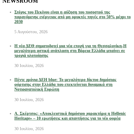
NEWSROOM
Στόχος του Πεκίνου είναι η αύξηση του ποσοστού της
παραγόμενης ενέργειας από μη ορυκτές πηγές στο 50% μέχρι το
2030
5 Αυγούστου, 2026
Η νέα ΔΕΘ σηματοδοτεί μια νέα εποχή για τη Θεσσαλονίκη-Η
μεγαλύτερη αστική ανάπλαση στη Βόρεια Ελλάδα μπαίνει σε
τροχιά υλοποίησης
30 Ιουλίου, 2026
Πέντε χρόνια ΔΕΗ blue: Το μεγαλύτερο δίκτυο δημόσιας
φόρτισης στην Ελλάδα που επεκτείνεται δυναμικά στη
Νοτιοανατολική Ευρώπη
30 Ιουλίου, 2026
Α. Σκέρτσος: «Αποκλειστικά δημόσιου χαρακτήρα η Hellenic
Heritage» – 10 ερωτήσεις και απαντήσεις για το νέο φορέα
30 Ιουλίου, 2026