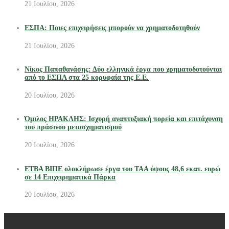
21 Ιουλίου, 2026
ΕΣΠΑ: Ποιες επιχειρήσεις μπορούν να χρηματοδοτηθούν
21 Ιουλίου, 2026
Νίκος Παπαθανάσης: Δύο ελληνικά έργα που χρηματοδοτούνται
από το ΕΣΠΑ στα 25 κορυφαία της Ε.Ε.
20 Ιουλίου, 2026
Όμιλος ΗΡΑΚΛΗΣ: Ισχυρή αναπτυξιακή πορεία και επιτάχυνση
του πράσινου μετασχηματισμού
20 Ιουλίου, 2026
ΕΤΒΑ ΒΙΠΕ ολοκλήρωσε έργα του ΤΑΑ ύψους 48,6 εκατ. ευρώ
σε 14 Επιχειρηματικά Πάρκα
20 Ιουλίου, 2026