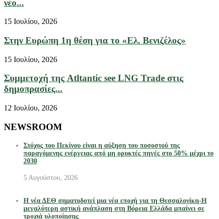
νέο...
15 Ιουλίου, 2026
Στην Ευρώπη 1η θέση για το «Ελ. Βενιζέλος»
15 Ιουλίου, 2026
Συμμετοχή της Atltantic see LNG Trade στις
δημοπρασίες...
12 Ιουλίου, 2026
NEWSROOM
Στόχος του Πεκίνου είναι η αύξηση του ποσοστού της
παραγόμενης ενέργειας από μη ορυκτές πηγές στο 50% μέχρι το
2030
5 Αυγούστου, 2026
Η νέα ΔΕΘ σηματοδοτεί μια νέα εποχή για τη Θεσσαλονίκη-Η
μεγαλύτερη αστική ανάπλαση στη Βόρεια Ελλάδα μπαίνει σε
τροχιά υλοποίησης