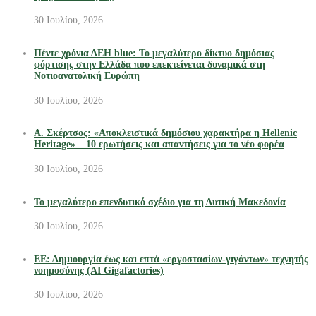
30 Ιουλίου, 2026
Πέντε χρόνια ΔΕΗ blue: Το μεγαλύτερο δίκτυο δημόσιας
φόρτισης στην Ελλάδα που επεκτείνεται δυναμικά στη
Νοτιοανατολική Ευρώπη
30 Ιουλίου, 2026
Α. Σκέρτσος: «Αποκλειστικά δημόσιου χαρακτήρα η Hellenic
Heritage» – 10 ερωτήσεις και απαντήσεις για το νέο φορέα
30 Ιουλίου, 2026
Το μεγαλύτερο επενδυτικό σχέδιο για τη Δυτική Μακεδονία
30 Ιουλίου, 2026
ΕΕ: Δημιουργία έως και επτά «εργοστασίων-γιγάντων» τεχνητής
νοημοσύνης (AI Gigafactories)
30 Ιουλίου, 2026