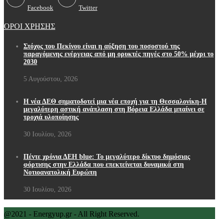
Facebook
Twitter
ΟΡΟΙ ΧΡΗΣΗΣ
Στόχος του Πεκίνου είναι η αύξηση του ποσοστού της
παραγόμενης ενέργειας από μη ορυκτές πηγές στο 50% μέχρι το
2030
5 Αυγούστου, 2026
Η νέα ΔΕΘ σηματοδοτεί μια νέα εποχή για τη Θεσσαλονίκη-Η
μεγαλύτερη αστική ανάπλαση στη Βόρεια Ελλάδα μπαίνει σε
τροχιά υλοποίησης
30 Ιουλίου, 2026
Πέντε χρόνια ΔΕΗ blue: Το μεγαλύτερο δίκτυο δημόσιας
φόρτισης στην Ελλάδα που επεκτείνεται δυναμικά στη
Νοτιοανατολική Ευρώπη
30 Ιουλίου, 2026
@2021 - Energyup.gr - All Right Reserved.