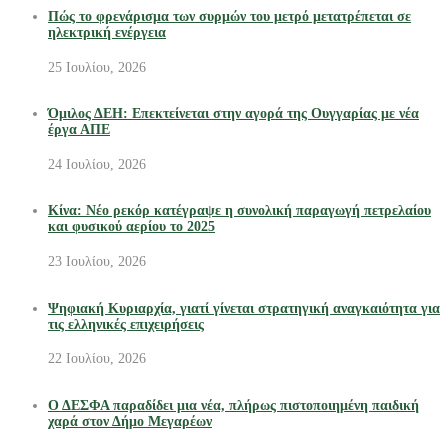
Πώς το φρενάρισμα των συρμών του μετρό μετατρέπεται σε
ηλεκτρική ενέργεια
25 Ιουλίου, 2026
Όμιλος ΔΕΗ: Επεκτείνεται στην αγορά της Ουγγαρίας με νέα
έργα ΑΠΕ
24 Ιουλίου, 2026
Κίνα: Νέο ρεκόρ κατέγραψε η συνολική παραγωγή πετρελαίου
και φυσικού αερίου το 2025
23 Ιουλίου, 2026
Ψηφιακή Κυριαρχία, γιατί γίνεται στρατηγική αναγκαιότητα για
τις ελληνικές επιχειρήσεις
22 Ιουλίου, 2026
Ο ΔΕΣΦΑ παραδίδει μια νέα, πλήρως πιστοποιημένη παιδική
χαρά στον Δήμο Μεγαρέων