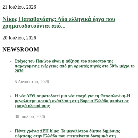
21 Ιουλίου, 2026
Νίκος Παπαθανάσης: Δύο ελληνικά έργα που
χρηματοδοτούνται από...
20 Ιουλίου, 2026
NEWSROOM
Στόχος του Πεκίνου είναι η αύξηση του ποσοστού της
παραγόμενης ενέργειας από μη ορυκτές πηγές στο 50% μέχρι το
2030
5 Αυγούστου, 2026
Η νέα ΔΕΘ σηματοδοτεί μια νέα εποχή για τη Θεσσαλονίκη-Η
μεγαλύτερη αστική ανάπλαση στη Βόρεια Ελλάδα μπαίνει σε
τροχιά υλοποίησης
30 Ιουλίου, 2026
Πέντε χρόνια ΔΕΗ blue: Το μεγαλύτερο δίκτυο δημόσιας
φόρτισης στην Ελλάδα που επεκτείνεται δυναμικά στη