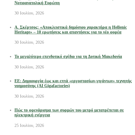
Νοτιοανατολική Ευρώπη
30 Ιουλίου, 2026
Α. Σκέρτσος: «Αποκλειστικά δημόσιου χαρακτήρα η Hellenic
Heritage» – 10 ερωτήσεις και απαντήσεις για το νέο φορέα
30 Ιουλίου, 2026
Το μεγαλύτερο επενδυτικό σχέδιο για τη Δυτική Μακεδονία
30 Ιουλίου, 2026
ΕΕ: Δημιουργία έως και επτά «εργοστασίων-γιγάντων» τεχνητής
νοημοσύνης (AI Gigafactories)
30 Ιουλίου, 2026
Πώς το φρενάρισμα των συρμών του μετρό μετατρέπεται σε
ηλεκτρική ενέργεια
25 Ιουλίου, 2026