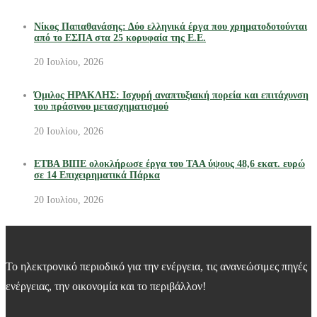
Νίκος Παπαθανάσης: Δύο ελληνικά έργα που χρηματοδοτούνται
από το ΕΣΠΑ στα 25 κορυφαία της Ε.Ε.
20 Ιουλίου, 2026
Όμιλος ΗΡΑΚΛΗΣ: Ισχυρή αναπτυξιακή πορεία και επιτάχυνση
του πράσινου μετασχηματισμού
20 Ιουλίου, 2026
ΕΤΒΑ ΒΙΠΕ ολοκλήρωσε έργα του ΤΑΑ ύψους 48,6 εκατ. ευρώ
σε 14 Επιχειρηματικά Πάρκα
20 Ιουλίου, 2026
Το ηλεκτρονικό περιοδικό για την ενέργεια, τις ανανεώσιμες πηγές
ενέργειας, την οικονομία και το περιβάλλον!