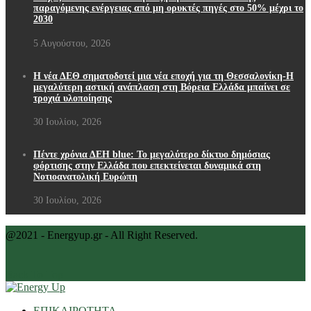
παραγόμενης ενέργειας από μη ορυκτές πηγές στο 50% μέχρι το
2030
5 Αυγούστου, 2026
Η νέα ΔΕΘ σηματοδοτεί μια νέα εποχή για τη Θεσσαλονίκη-Η
μεγαλύτερη αστική ανάπλαση στη Βόρεια Ελλάδα μπαίνει σε
τροχιά υλοποίησης
30 Ιουλίου, 2026
Πέντε χρόνια ΔΕΗ blue: Το μεγαλύτερο δίκτυο δημόσιας
φόρτισης στην Ελλάδα που επεκτείνεται δυναμικά στη
Νοτιοανατολική Ευρώπη
30 Ιουλίου, 2026
@2021 - Energyup.gr - All Right Reserved.
Back To Top
ΕΠΙΚΑΙΡΟΤΗΤΑ