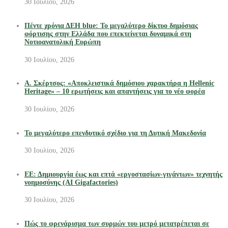
30 Ιουλίου, 2026
Πέντε χρόνια ΔΕΗ blue: Το μεγαλύτερο δίκτυο δημόσιας
φόρτισης στην Ελλάδα που επεκτείνεται δυναμικά στη
Νοτιοανατολική Ευρώπη
30 Ιουλίου, 2026
Α. Σκέρτσος: «Αποκλειστικά δημόσιου χαρακτήρα η Hellenic
Heritage» – 10 ερωτήσεις και απαντήσεις για το νέο φορέα
30 Ιουλίου, 2026
Το μεγαλύτερο επενδυτικό σχέδιο για τη Δυτική Μακεδονία
30 Ιουλίου, 2026
ΕΕ: Δημιουργία έως και επτά «εργοστασίων-γιγάντων» τεχνητής
νοημοσύνης (AI Gigafactories)
30 Ιουλίου, 2026
Πώς το φρενάρισμα των συρμών του μετρό μετατρέπεται σε