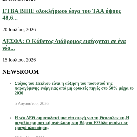
ΕΤΒΑ ΒΙΠΕ ολοκλήρωσε έργα του ΤΑΑ ύψους
48,6...
20 Ιουλίου, 2026
ΔΕΣΦΑ: Ο Κάθετος Διάδρομος εισέρχεται σε ένα
νέο...
15 Ιουλίου, 2026
NEWSROOM
Στόχος του Πεκίνου είναι η αύξηση του ποσοστού της
παραγόμενης ενέργειας από μη ορυκτές πηγές στο 50% μέχρι το
2030
5 Αυγούστου, 2026
Η νέα ΔΕΘ σηματοδοτεί μια νέα εποχή για τη Θεσσαλονίκη-Η
μεγαλύτερη αστική ανάπλαση στη Βόρεια Ελλάδα μπαίνει σε
τροχιά υλοποίησης