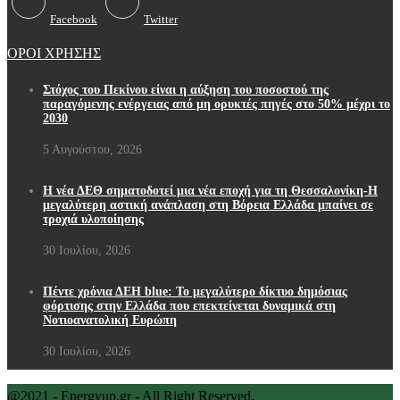
Facebook
Twitter
ΟΡΟΙ ΧΡΗΣΗΣ
Στόχος του Πεκίνου είναι η αύξηση του ποσοστού της
παραγόμενης ενέργειας από μη ορυκτές πηγές στο 50% μέχρι το
2030
5 Αυγούστου, 2026
Η νέα ΔΕΘ σηματοδοτεί μια νέα εποχή για τη Θεσσαλονίκη-Η
μεγαλύτερη αστική ανάπλαση στη Βόρεια Ελλάδα μπαίνει σε
τροχιά υλοποίησης
30 Ιουλίου, 2026
Πέντε χρόνια ΔΕΗ blue: Το μεγαλύτερο δίκτυο δημόσιας
φόρτισης στην Ελλάδα που επεκτείνεται δυναμικά στη
Νοτιοανατολική Ευρώπη
30 Ιουλίου, 2026
@2021 - Energyup.gr - All Right Reserved.