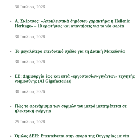
30 Ιουλίου, 2026
Α. Σκέρτσος: «Αποκλειστικά δημόσιου χαρακτήρα η Hellenic
Heritage» – 10 ερωτήσεις και απαντήσεις για το νέο φορέα
30 Ιουλίου, 2026
Το μεγαλύτερο επενδυτικό σχέδιο για τη Δυτική Μακεδονία
30 Ιουλίου, 2026
ΕΕ: Δημιουργία έως και επτά «εργοστασίων-γιγάντων» τεχνητής
νοημοσύνης (AI Gigafactories)
30 Ιουλίου, 2026
Πώς το φρενάρισμα των συρμών του μετρό μετατρέπεται σε
ηλεκτρική ενέργεια
25 Ιουλίου, 2026
Όμιλος ΔΕΗ: Επεκτείνεται στην αγορά της Ουγγαρίας με νέα