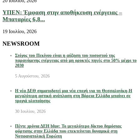
20 Ιουλίου, 2026
ΥΠΕΝ: Έμφαση στην αποθήκευση ενέργειας –
Μπαταρίες 6,8...
19 Ιουλίου, 2026
NEWSROOM
Στόχος του Πεκίνου είναι η αύξηση του ποσοστού της
παραγόμενης ενέργειας από μη ορυκτές πηγές στο 50% μέχρι το
2030
5 Αυγούστου, 2026
Η νέα ΔΕΘ σηματοδοτεί μια νέα εποχή για τη Θεσσαλονίκη-Η
μεγαλύτερη αστική ανάπλαση στη Βόρεια Ελλάδα μπαίνει σε
τροχιά υλοποίησης
30 Ιουλίου, 2026
Πέντε χρόνια ΔΕΗ blue: Το μεγαλύτερο δίκτυο δημόσιας
φόρτισης στην Ελλάδα που επεκτείνεται δυναμικά στη
Νοτιοανατολική Ευρώπη