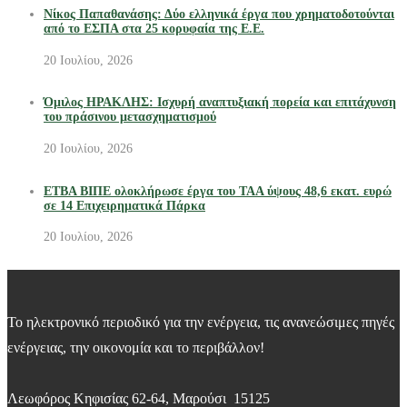
Νίκος Παπαθανάσης: Δύο ελληνικά έργα που χρηματοδοτούνται
από το ΕΣΠΑ στα 25 κορυφαία της Ε.Ε.
20 Ιουλίου, 2026
Όμιλος ΗΡΑΚΛΗΣ: Ισχυρή αναπτυξιακή πορεία και επιτάχυνση
του πράσινου μετασχηματισμού
20 Ιουλίου, 2026
ΕΤΒΑ ΒΙΠΕ ολοκλήρωσε έργα του ΤΑΑ ύψους 48,6 εκατ. ευρώ
σε 14 Επιχειρηματικά Πάρκα
20 Ιουλίου, 2026
Το ηλεκτρονικό περιοδικό για την ενέργεια, τις ανανεώσιμες πηγές
ενέργειας, την οικονομία και το περιβάλλον!
Λεωφόρος Κηφισίας 62-64, Μαρούσι 15125