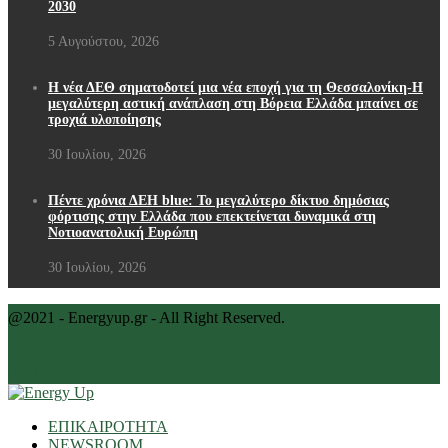
2030
5 Αυγούστου, 2026
Η νέα ΔΕΘ σηματοδοτεί μια νέα εποχή για τη Θεσσαλονίκη-Η
μεγαλύτερη αστική ανάπλαση στη Βόρεια Ελλάδα μπαίνει σε
τροχιά υλοποίησης
30 Ιουλίου, 2026
Πέντε χρόνια ΔΕΗ blue: Το μεγαλύτερο δίκτυο δημόσιας
φόρτισης στην Ελλάδα που επεκτείνεται δυναμικά στη
Νοτιοανατολική Ευρώπη
30 Ιουλίου, 2026
@2021 - Energyup.gr - All Right Reserved.
Back To Top
ΕΠΙΚΑΙΡΟΤΗΤΑ
NEWSROOM