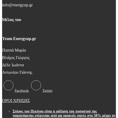
info@energyup.gr
Μέλος του
Team Energyup.gr
Παππά Μαρία
Βλάχος Γιώργος
Δέδε Ιωάννα
Αντωνίου Γιάννης
Facebook
Twitter
ΟΡΟΙ ΧΡΗΣΗΣ
Στόχος του Πεκίνου είναι η αύξηση του ποσοστού της
παραγόμενης ενέργειας από μη ορυκτές πηγές στο 50% μέχρι το