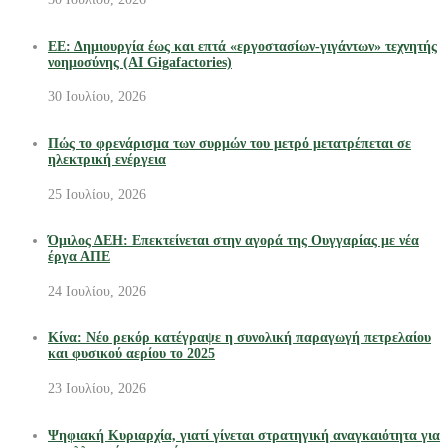
ΕΕ: Δημιουργία έως και επτά «εργοστασίων-γιγάντων» τεχνητής
νοημοσύνης (AI Gigafactories)
30 Ιουλίου, 2026
Πώς το φρενάρισμα των συρμών του μετρό μετατρέπεται σε
ηλεκτρική ενέργεια
25 Ιουλίου, 2026
Όμιλος ΔΕΗ: Επεκτείνεται στην αγορά της Ουγγαρίας με νέα
έργα ΑΠΕ
24 Ιουλίου, 2026
Κίνα: Νέο ρεκόρ κατέγραψε η συνολική παραγωγή πετρελαίου
και φυσικού αερίου το 2025
23 Ιουλίου, 2026
Ψηφιακή Κυριαρχία, γιατί γίνεται στρατηγική αναγκαιότητα για