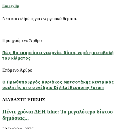
EnergyUp
Νέα και ειδήσεις για ενεργειακά θέματα.
Προηγούμενο Άρθρο
Πώς θα επηρεάσει γεωργία, δάση, νερό η μεταβολή
του κλίματος
Επόμενο Άρθρο
Ο Πρωθυπουργός Κυριάκος Μητσοτάκης κεντρικός
ομιλητής στο συνέδριο Digital Economy Forum
ΔΙΑΒΑΣΤΕ ΕΠΙΣΗΣ
Πέντε χρόνια ΔΕΗ blue: Το μεγαλύτερο δίκτυο
δημόσιας...