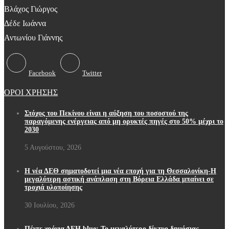
Βλάχος Γιώργος
Δέδε Ιωάννα
Αντωνίου Γιάννης
Facebook
Twitter
ΟΡΟΙ ΧΡΗΣΗΣ
Στόχος του Πεκίνου είναι η αύξηση του ποσοστού της
παραγόμενης ενέργειας από μη ορυκτές πηγές στο 50% μέχρι το
2030
5 Αυγούστου, 2026
Η νέα ΔΕΘ σηματοδοτεί μια νέα εποχή για τη Θεσσαλονίκη-Η
μεγαλύτερη αστική ανάπλαση στη Βόρεια Ελλάδα μπαίνει σε
τροχιά υλοποίησης
30 Ιουλίου, 2026
Πέντε χρόνια ΔΕΗ blue: Το μεγαλύτερο δίκτυο δημόσιας