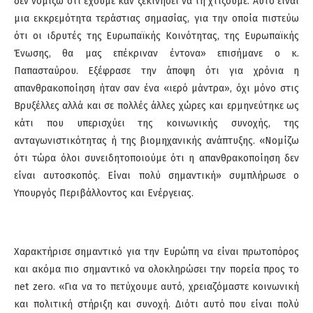
δεν νομίζω ότι έχουμε καν ξεκινήσει να τη χτίζουμε. Αυτό είναι
μια εκκρεμότητα τεράστιας σημασίας, για την οποία πιστεύω
ότι οι ιδρυτές της Ευρωπαϊκής Κοινότητας, της Ευρωπαϊκής
Ένωσης, θα μας επέκριναν έντονα» επισήμανε ο κ.
Παπασταύρου. Εξέφρασε την άποψη ότι για χρόνια η
απανθρακοποίηση ήταν σαν ένα «ιερό μάντρα», όχι μόνο στις
Βρυξέλλες αλλά και σε πολλές άλλες χώρες και ερμηνεύτηκε ως
κάτι που υπερισχύει της κοινωνικής συνοχής, της
ανταγωνιστικότητας ή της βιομηχανικής ανάπτυξης. «Νομίζω
ότι τώρα όλοι συνειδητοποιούμε ότι η απανθρακοποίηση δεν
είναι αυτοσκοπός. Είναι πολύ σημαντική» συμπλήρωσε ο
Υπουργός Περιβάλλοντος και Ενέργειας.
Χαρακτήρισε σημαντικό για την Ευρώπη να είναι πρωτοπόρος
και ακόμα πιο σημαντικό να ολοκληρώσει την πορεία προς το
net zero. «Για να το πετύχουμε αυτό, χρειαζόμαστε κοινωνική
και πολιτική στήριξη και συνοχή. Διότι αυτό που είναι πολύ