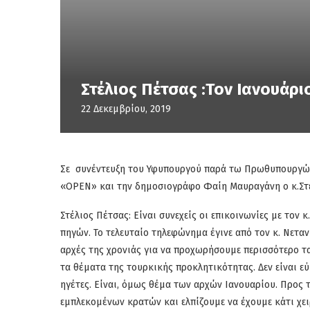
Στέλιος Πέτσας :Τον Ιανουάρι
22 Δεκεμβρίου, 2019
Σε
συνέντευξη του Υφυπουργού παρά τω Πρωθυπουργ
«OPEN» και την δημοσιογράφο Φαίη Μαυραγάνη ο κ.Στε
Στέλιος Πέτσας: Είναι συνεχείς οι επικοινωνίες με τον
πηγών. Το τελευταίο
τηλεφώνημα έγινε από τον κ. Νετα
αρχές της χρονιάς για να προχωρήσουμε περισσότερο τα
τα θέματα της τουρκικής προκλητικότητας. Δεν είναι εύ
ηγέτες.
Είναι, όμως θέμα των αρχών Ιανουαρίου. Προς 
εμπλεκομένων κρατών και ελπίζουμε να έχουμε κάτι χει