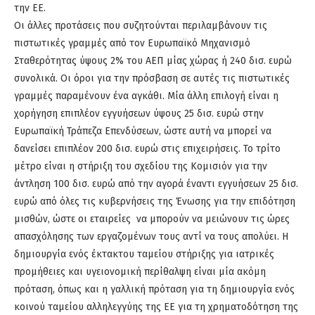
την ΕΕ.
Οι άλλες προτάσεις που συζητούνται περιλαμβάνουν τις
πιστωτικές γραμμές από τον Ευρωπαϊκό Μηχανισμό
Σταθερότητας ύψους 2% του ΑΕΠ μίας χώρας ή 240 δισ. ευρώ
συνολικά. Οι όροι για την πρόσβαση σε αυτές τις πιστωτικές
γραμμές παραμένουν ένα αγκάθι. Μία άλλη επιλογή είναι η
χορήγηση επιπλέον εγγυήσεων ύψους 25 δισ. ευρώ στην
Ευρωπαϊκή Τράπεζα Επενδύσεων, ώστε αυτή να μπορεί να
δανείσει επιπλέον 200 δισ. ευρώ στις επιχειρήσεις. Το τρίτο
μέτρο είναι η στήριξη του σχεδίου της Κομισιόν για την
άντληση 100 δισ. ευρώ από την αγορά έναντι εγγυήσεων 25 δισ.
ευρώ από όλες τις κυβερνήσεις της Ένωσης για την επιδότηση
μισθών, ώστε οι εταιρείες να μπορούν να μειώνουν τις ώρες
απασχόλησης των εργαζομένων τους αντί να τους απολύει. Η
δημιουργία ενός έκτακτου ταμείου στήριξης για ιατρικές
προμήθειες και υγειονομική περίθαλψη είναι μία ακόμη
πρόταση, όπως και η γαλλική πρόταση για τη δημιουργία ενός
κοινού ταμείου αλληλεγγύης της ΕΕ για τη χρηματοδότηση της