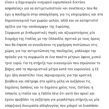
είναι» η δημιουργία «ισχυρού ευρωπαϊκού δικτύου
ασφαλείας» για να αντιμετωπιστούν «οι συνέπειες» που θα
έχει η πανδημία στην απασχόληση, για τις επιχειρήσεις και στα
δημοσιονομικά των χωρών-μελών, αλλά και να καταρτιστεί
σχέδιο για την «ανάκαμψη» της Ευρώπης.
Σύμφωνα με διπλωματικές πηγές και αξιωματούχους μία
διαμάχη της Ιταλίας με την Ολλανδία, σχετικά με τους όρους
που θα έπρεπε να συνοδεύουν τη χορήγηση πιστώσεων στις
χώρες για την αντιμετώπιση της πανδημίας, μπλόκαρε την
πρόοδο για τη συμφωνία σε ένα πακέτο μέτρων ύψους μισού
τρισ. ευρώ. Για τη στήριξη των οικονομιών που σηκώνουν το
βάρος από τα περιοριστικά μέτρα κατά του κορονοϊού, η ΕΕ
έχει ήδη αναστείλει τους περιορισμούς για την κρατική
βοήθεια και επέτρεψε στα κράτη-μέλη να αυξήσουν τις
δημόσιες δαπάνες και το δημόσιο χρέος τους. Ωστόσο, η
Ισπανία, η Ιταλία και η Γαλλία λένε ότι αυτό δεν αρκεί και
έχουν προβάλει τη συζήτηση για μεγαλύτερη στήριξη ως μία
υπαρξιακή δοκιμασία αλληλεγγύης που μπορεί να διασπάσει