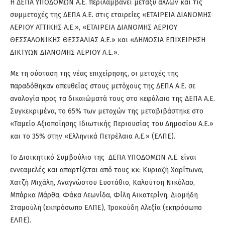
Η ΔΕΠΑ ΥΠΟΔΟΜΩΝ Α.Ε.
περιλαμβάνει
μεταξύ άλλων και τις
συμμετοχές της
ΔΕΠΑ Α.Ε. στις εταιρείες «ΕΤΑΙΡΕΙΑ ΔΙΑΝΟΜΗΣ
ΑΕΡΙΟΥ ΑΤΤΙΚΗΣ Α.Ε.», «ΕΤΑΙΡΕΙΑ ΔΙΑΝΟΜΗΣ ΑΕΡΙΟΥ
ΘΕΣΣΑΛΟΝΙΚΗΣ ΘΕΣΣΑΛΙΑΣ Α.Ε.» και «ΔΗΜΟΣΙΑ ΕΠΙΧΕΙΡΗΣΗ
ΔΙΚΤΥΩΝ ΔΙΑΝΟΜΗΣ ΑΕΡΙΟΥ Α.Ε.».
Με τη σύσταση της νέας επιχείρησης, οι μετοχές της
παραδόθηκαν απευθείας στους μετόχους της ΔΕΠΑ Α.Ε. σε
αναλογία προς τα δικαιώματά τους στο κεφάλαιο της ΔΕΠΑ Α.Ε.
Συγκεκριμένα, το 65% των μετοχών της μεταβιβάστηκε στο
«Ταμείο Αξιοποίησης Ιδιωτικής Περιουσίας του Δημοσίου Α.Ε.»
και το 35% στην «Ελληνικά Πετρέλαια Α.Ε.» (ΕΛΠΕ).
Το Διοικητικό Συμβούλιο της ΔΕΠΑ ΥΠΟΔΟΜΩΝ Α.Ε. είναι
εννεαμελές και απαρτίζεται από τους κκ: Κυριαζή Χαρίτωνα,
Χατζή Μιχάλη, Αναγνώστου Ευστάθιο, Καλούτση Νικόλαο,
Μπάρκα Μάρθα, Φάκα Λεωνίδα, Φίλη Αικατερίνη, Διομήδη
Σταμούλη (εκπρόσωπο ΕΛΠΕ), Τροκούδη Αλεξία (εκπρόσωπο
ΕΛΠΕ).