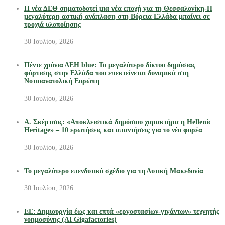
Η νέα ΔΕΘ σηματοδοτεί μια νέα εποχή για τη Θεσσαλονίκη-Η
μεγαλύτερη αστική ανάπλαση στη Βόρεια Ελλάδα μπαίνει σε
τροχιά υλοποίησης
30 Ιουλίου, 2026
Πέντε χρόνια ΔΕΗ blue: Το μεγαλύτερο δίκτυο δημόσιας
φόρτισης στην Ελλάδα που επεκτείνεται δυναμικά στη
Νοτιοανατολική Ευρώπη
30 Ιουλίου, 2026
Α. Σκέρτσος: «Αποκλειστικά δημόσιου χαρακτήρα η Hellenic
Heritage» – 10 ερωτήσεις και απαντήσεις για το νέο φορέα
30 Ιουλίου, 2026
Το μεγαλύτερο επενδυτικό σχέδιο για τη Δυτική Μακεδονία
30 Ιουλίου, 2026
ΕΕ: Δημιουργία έως και επτά «εργοστασίων-γιγάντων» τεχνητής
νοημοσύνης (AI Gigafactories)