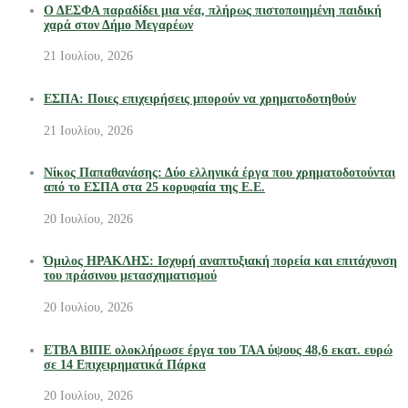
Ο ΔΕΣΦΑ παραδίδει μια νέα, πλήρως πιστοποιημένη παιδική
χαρά στον Δήμο Μεγαρέων
21 Ιουλίου, 2026
ΕΣΠΑ: Ποιες επιχειρήσεις μπορούν να χρηματοδοτηθούν
21 Ιουλίου, 2026
Νίκος Παπαθανάσης: Δύο ελληνικά έργα που χρηματοδοτούνται
από το ΕΣΠΑ στα 25 κορυφαία της Ε.Ε.
20 Ιουλίου, 2026
Όμιλος ΗΡΑΚΛΗΣ: Ισχυρή αναπτυξιακή πορεία και επιτάχυνση
του πράσινου μετασχηματισμού
20 Ιουλίου, 2026
ΕΤΒΑ ΒΙΠΕ ολοκλήρωσε έργα του ΤΑΑ ύψους 48,6 εκατ. ευρώ
σε 14 Επιχειρηματικά Πάρκα
20 Ιουλίου, 2026