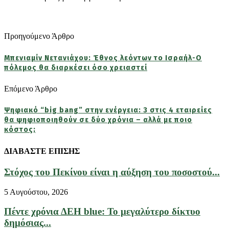
Προηγούμενο Άρθρο
Μπενιαμίν Νετανιάχου: Έθνος λεόντων το Ισραήλ-Ο
πόλεμος θα διαρκέσει όσο χρειαστεί
Επόμενο Άρθρο
Ψηφιακό “big bang” στην ενέργεια: 3 στις 4 εταιρείες
θα ψηφιοποιηθούν σε δύο χρόνια – αλλά με ποιο
κόστος;
ΔΙΑΒΑΣΤΕ ΕΠΙΣΗΣ
Στόχος του Πεκίνου είναι η αύξηση του ποσοστού...
5 Αυγούστου, 2026
Πέντε χρόνια ΔΕΗ blue: Το μεγαλύτερο δίκτυο
δημόσιας...