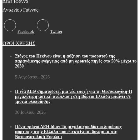
Δέδε Ιωάννα
Αντωνίου Γιάννης
Facebook
Twitter
ΟΡΟΙ ΧΡΗΣΗΣ
Στόχος του Πεκίνου είναι η αύξηση του ποσοστού της
παραγόμενης ενέργειας από μη ορυκτές πηγές στο 50% μέχρι το
2030
5 Αυγούστου, 2026
Η νέα ΔΕΘ σηματοδοτεί μια νέα εποχή για τη Θεσσαλονίκη-Η
μεγαλύτερη αστική ανάπλαση στη Βόρεια Ελλάδα μπαίνει σε
τροχιά υλοποίησης
30 Ιουλίου, 2026
Πέντε χρόνια ΔΕΗ blue: Το μεγαλύτερο δίκτυο δημόσιας
φόρτισης στην Ελλάδα που επεκτείνεται δυναμικά στη
Νοτιοανατολική Ευρώπη