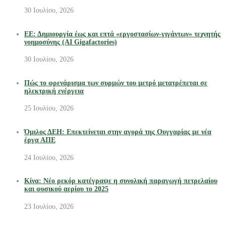
30 Ιουλίου, 2026
ΕΕ: Δημιουργία έως και επτά «εργοστασίων-γιγάντων» τεχνητής
νοημοσύνης (AI Gigafactories)
30 Ιουλίου, 2026
Πώς το φρενάρισμα των συρμών του μετρό μετατρέπεται σε
ηλεκτρική ενέργεια
25 Ιουλίου, 2026
Όμιλος ΔΕΗ: Επεκτείνεται στην αγορά της Ουγγαρίας με νέα
έργα ΑΠΕ
24 Ιουλίου, 2026
Κίνα: Νέο ρεκόρ κατέγραψε η συνολική παραγωγή πετρελαίου
και φυσικού αερίου το 2025
23 Ιουλίου, 2026