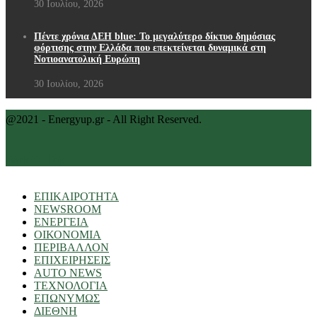
30 Ιουλίου, 2026
Πέντε χρόνια ΔΕΗ blue: Το μεγαλύτερο δίκτυο δημόσιας
φόρτισης στην Ελλάδα που επεκτείνεται δυναμικά στη
Νοτιοανατολική Ευρώπη
30 Ιουλίου, 2026
@2021 - Energyup.gr - All Right Reserved.
Back To Top
ΕΠΙΚΑΙΡΟΤΗΤΑ
NEWSROOM
ΕΝΕΡΓΕΙΑ
ΟΙΚΟΝΟΜΙΑ
ΠΕΡΙΒΑΛΛΟΝ
ΕΠΙΧΕΙΡΗΣΕΙΣ
AUTO NEWS
ΤΕΧΝΟΛΟΓΙΑ
ΕΠΩΝΥΜΩΣ
ΔΙΕΘΝΗ