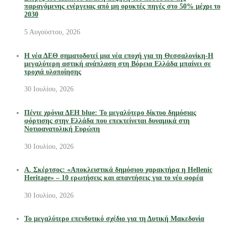
παραγόμενης ενέργειας από μη ορυκτές πηγές στο 50% μέχρι το
2030
5 Αυγούστου, 2026
Η νέα ΔΕΘ σηματοδοτεί μια νέα εποχή για τη Θεσσαλονίκη-Η
μεγαλύτερη αστική ανάπλαση στη Βόρεια Ελλάδα μπαίνει σε
τροχιά υλοποίησης
30 Ιουλίου, 2026
Πέντε χρόνια ΔΕΗ blue: Το μεγαλύτερο δίκτυο δημόσιας
φόρτισης στην Ελλάδα που επεκτείνεται δυναμικά στη
Νοτιοανατολική Ευρώπη
30 Ιουλίου, 2026
Α. Σκέρτσος: «Αποκλειστικά δημόσιου χαρακτήρα η Hellenic
Heritage» – 10 ερωτήσεις και απαντήσεις για το νέο φορέα
30 Ιουλίου, 2026
Το μεγαλύτερο επενδυτικό σχέδιο για τη Δυτική Μακεδονία