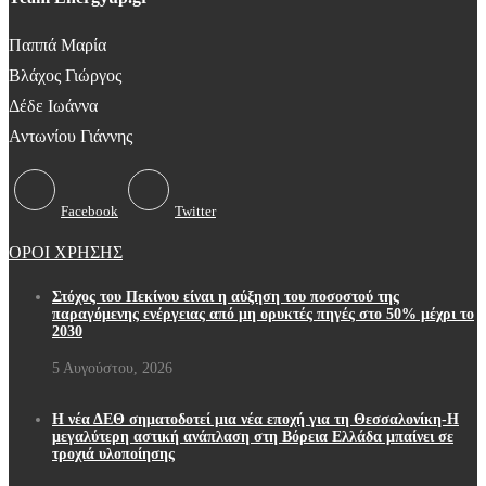
Παππά Μαρία
Βλάχος Γιώργος
Δέδε Ιωάννα
Αντωνίου Γιάννης
Facebook
Twitter
ΟΡΟΙ ΧΡΗΣΗΣ
Στόχος του Πεκίνου είναι η αύξηση του ποσοστού της
παραγόμενης ενέργειας από μη ορυκτές πηγές στο 50% μέχρι το
2030
5 Αυγούστου, 2026
Η νέα ΔΕΘ σηματοδοτεί μια νέα εποχή για τη Θεσσαλονίκη-Η
μεγαλύτερη αστική ανάπλαση στη Βόρεια Ελλάδα μπαίνει σε
τροχιά υλοποίησης