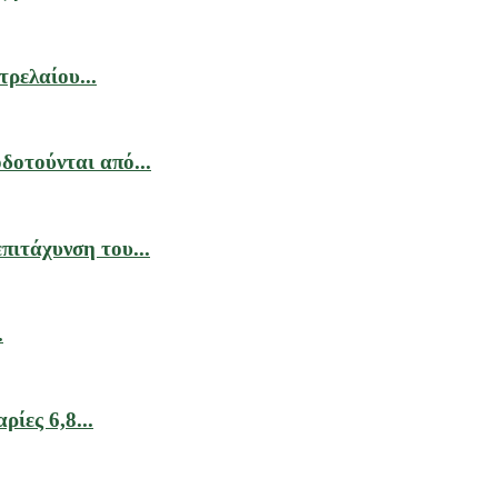
ρελαίου...
δοτούνται από...
ιτάχυνση του...
.
ίες 6,8...