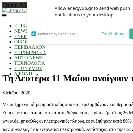
Πέμπτη, 6 Αυγούστου 2026 | 6:12 πμ
Allow energyup.gr to send web push
notifications to your desktop.
ΕΠΙΚΑΙΡΟΤΗΤΑ
NEWSROOM
Don't allow
Powered by SendPulse
ΕΝΕΡΓΕΙΑ
ΟΙΚΟΝΟΜΙΑ
ΠΕΡΙΒΑΛΛΟΝ
ΕΠΙΧΕΙΡΗΣΕΙΣ
AUTO NEWS
ΤΕΧΝΟΛΟΓΙΑ
ΕΠΩΝΥΜΩΣ
ΔΙΕΘΝΗ
Τη Δευτέρα 11 Μαΐου ανοίγουν
6 Μαΐου, 2020
Με αυξημένα μέτρα προστασίας που θα περιλαμβάνουν και θερμομέ
Σημειώνεται ωστόσο, ότι κατά τη διάρκεια της κρίσης (μετά τις 2
www.dei.gr καθώς οι ηλεκτρονικές πληρωμές αυξήθηκαν κατά 80%, 
των συναλλαγών διενεργείται ηλεκτρονικά. Αντίστοιχα, στο τηλεφ