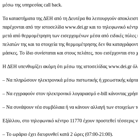
μέσω της υπηρεσίας call back.
Τα καταστήματα της ΔΕΗ από τη Δευτέρα θα λειτουργούν αποκλειστ
παρέχονται από την ιστοσελίδα www.dei.gr και το τηλεφωνικό κέντρ
μετά από θερμομέτρηση των εισερχομένων μέσα από ειδικές πύλες 
πελατών της και τα στοιχεία της θερμομέτρησης δεν θα καταγράφο
μάσκες. Το ίδιο συνίσταται και στους πελάτες, που εισέρχονται στο 
Η ΔΕΗ υπενθυμίζει ακόμη ότι μέσω της ιστοσελίδας www.dei.gr όλο
– Να πληρώσουν ηλεκτρονικά μέσω πιστωτικής ή χρεωστικής κάρτας
– Να εγγραφούν στον ηλεκτρονικό λογαριασμό e-bill κάνοντας χρήση
– Να συνάψουν νέα συμβόλαια ή να κάνουν αλλαγή των στοιχείων το
Εξάλλου, στο τηλεφωνικό κέντρο 11770 έχουν προστεθεί τέσσερις ν
– Το ωράριο έχει διευρυνθεί κατά 2 ώρες (07:00-21:00).