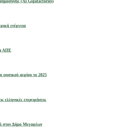
οημοσύνης (AI Gigafactories)
ρική ενέργεια
γα ΑΠΕ
ι φυσικού αερίου το 2025
ς ελληνικές επιχειρήσεις
ρά στον Δήμο Μεγαρέων