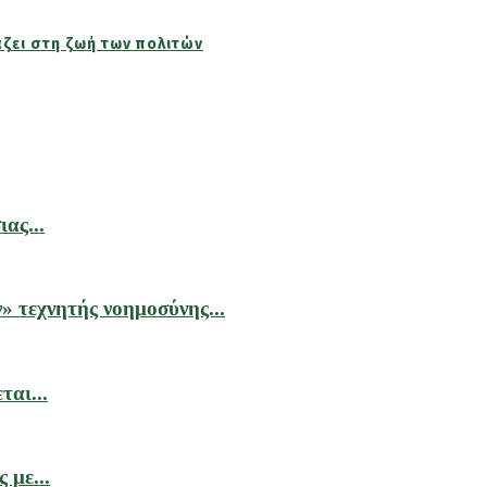
άζει στη ζωή των πολιτών
ας...
» τεχνητής νοημοσύνης...
αι...
 με...