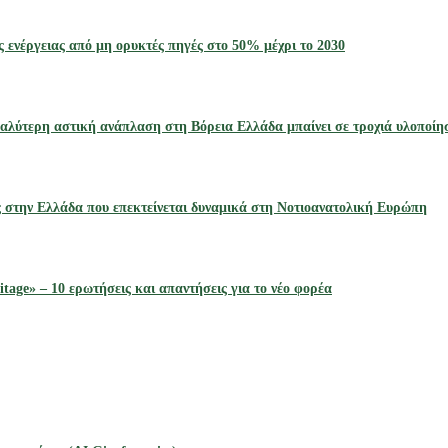
ς ενέργειας από μη ορυκτές πηγές στο 50% μέχρι το 2030
αλύτερη αστική ανάπλαση στη Βόρεια Ελλάδα μπαίνει σε τροχιά υλοποίη
ς στην Ελλάδα που επεκτείνεται δυναμικά στη Νοτιοανατολική Ευρώπη
tage» – 10 ερωτήσεις και απαντήσεις για το νέο φορέα