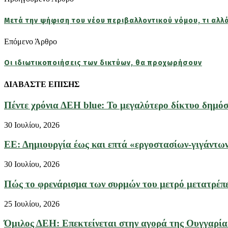
Μετά την ψήφιση του νέου περιβαλλοντικού νόμου, τι αλλ
Επόμενο Άρθρο
Οι ιδιωτικοποιήσεις των δικτύων, θα προχωρήσουν
ΔΙΑΒΑΣΤΕ ΕΠΙΣΗΣ
Πέντε χρόνια ΔΕΗ blue: Το μεγαλύτερο δίκτυο δημόσι
30 Ιουλίου, 2026
ΕΕ: Δημιουργία έως και επτά «εργοστασίων-γιγάντων
30 Ιουλίου, 2026
Πώς το φρενάρισμα των συρμών του μετρό μετατρέπετ
25 Ιουλίου, 2026
Όμιλος ΔΕΗ: Επεκτείνεται στην αγορά της Ουγγαρίας