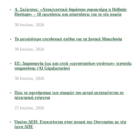
Α. Σκέρτσος: «Αποκλειστικά δημόσιου χαρακτήρα η Hellenic
Heritage» – 10 ερωτήσεις και απαντήσεις για το νέο φορέα
30 Ιουλίου, 2026
Το μεγαλύτερο επενδυτικό σχέδιο για τη Δυτική Μακεδονία
30 Ιουλίου, 2026
ΕΕ: Δημιουργία έως και επτά «εργοστασίων-γιγάντων» τεχνητής
νοημοσύνης (AI Gigafactories)
30 Ιουλίου, 2026
Πώς το φρενάρισμα των συρμών του μετρό μετατρέπεται σε
ηλεκτρική ενέργεια
25 Ιουλίου, 2026
Όμιλος ΔΕΗ: Επεκτείνεται στην αγορά της Ουγγαρίας με νέα
έργα ΑΠΕ