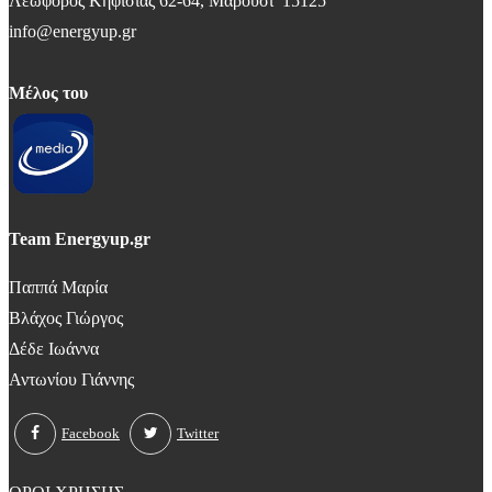
Λεωφόρος Κηφισίας 62-64, Μαρούσι 15125
info@energyup.gr
Μέλος του
Team Energyup.gr
Παππά Μαρία
Βλάχος Γιώργος
Δέδε Ιωάννα
Αντωνίου Γιάννης
Facebook
Twitter