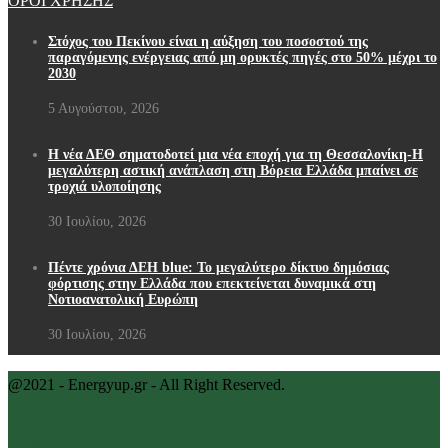
ΟΡΟΙ ΧΡΗΣΗΣ
Στόχος του Πεκίνου είναι η αύξηση του ποσοστού της
παραγόμενης ενέργειας από μη ορυκτές πηγές στο 50% μέχρι το
2030
5 Αυγούστου, 2026
Η νέα ΔΕΘ σηματοδοτεί μια νέα εποχή για τη Θεσσαλονίκη-Η
μεγαλύτερη αστική ανάπλαση στη Βόρεια Ελλάδα μπαίνει σε
τροχιά υλοποίησης
30 Ιουλίου, 2026
Πέντε χρόνια ΔΕΗ blue: Το μεγαλύτερο δίκτυο δημόσιας
φόρτισης στην Ελλάδα που επεκτείνεται δυναμικά στη
Νοτιοανατολική Ευρώπη
30 Ιουλίου, 2026
@2021 - Energyup.gr - All Right Reserved.
Back To Top