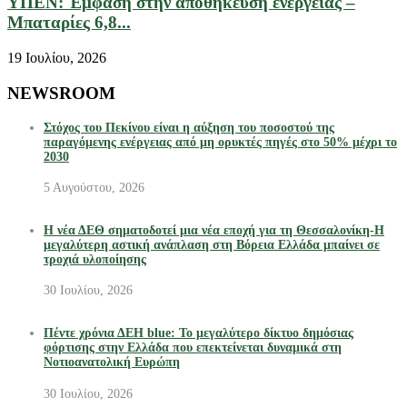
ΥΠΕΝ: Έμφαση στην αποθήκευση ενέργειας –
Μπαταρίες 6,8...
19 Ιουλίου, 2026
NEWSROOM
Στόχος του Πεκίνου είναι η αύξηση του ποσοστού της
παραγόμενης ενέργειας από μη ορυκτές πηγές στο 50% μέχρι το
2030
5 Αυγούστου, 2026
Η νέα ΔΕΘ σηματοδοτεί μια νέα εποχή για τη Θεσσαλονίκη-Η
μεγαλύτερη αστική ανάπλαση στη Βόρεια Ελλάδα μπαίνει σε
τροχιά υλοποίησης
30 Ιουλίου, 2026
Πέντε χρόνια ΔΕΗ blue: Το μεγαλύτερο δίκτυο δημόσιας
φόρτισης στην Ελλάδα που επεκτείνεται δυναμικά στη
Νοτιοανατολική Ευρώπη
30 Ιουλίου, 2026