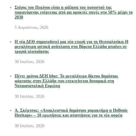
Στόχος του Πεκίνου είναι η αύξηση του ποσοστού της
παραγόμενης ενέργειας από μη ορυκτές πηγές στο 50% μέχρι το
2030
5 Αυγούστου, 2026
Η νέα ΔΕΘ σηματοδοτεί μια νέα εποχή για τη Θεσσαλονίκη-Η
μεγαλύτερη αστική ανάπλαση στη Βόρεια Ελλάδα μπαίνει σε
τροχιά υλοποίησης
30 Ιουλίου, 2026
Πέντε χρόνια ΔΕΗ blue: Το μεγαλύτερο δίκτυο δημόσιας
φόρτισης στην Ελλάδα που επεκτείνεται δυναμικά στη
Νοτιοανατολική Ευρώπη
30 Ιουλίου, 2026
Α. Σκέρτσος: «Αποκλειστικά δημόσιου χαρακτήρα η Hellenic
Heritage» – 10 ερωτήσεις και απαντήσεις για το νέο φορέα
30 Ιουλίου, 2026