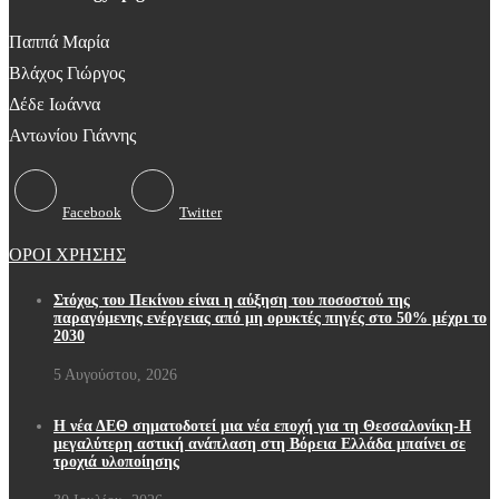
Παππά Μαρία
Βλάχος Γιώργος
Δέδε Ιωάννα
Αντωνίου Γιάννης
Facebook
Twitter
ΟΡΟΙ ΧΡΗΣΗΣ
Στόχος του Πεκίνου είναι η αύξηση του ποσοστού της
παραγόμενης ενέργειας από μη ορυκτές πηγές στο 50% μέχρι το
2030
5 Αυγούστου, 2026
Η νέα ΔΕΘ σηματοδοτεί μια νέα εποχή για τη Θεσσαλονίκη-Η
μεγαλύτερη αστική ανάπλαση στη Βόρεια Ελλάδα μπαίνει σε
τροχιά υλοποίησης