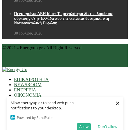
30 Ιουλίου, 2026
Πέντε χρόνια ΔΕΗ blue: Το μεγαλύτερο δίκτυο δημόσιας
φόρτισης στην Ελλάδα που επεκτείνεται δυναμικά στη
Νοτιοανατολική Ευρώπη
30 Ιουλίου, 2026
@2021 - Energyup.gr - All Right Reserved.
Back To Top
ΕΠΙΚΑΙΡΟΤΗΤΑ
NEWSROOM
ΕΝΕΡΓΕΙΑ
ΟΙΚΟΝΟΜΙΑ
ΠΕΡΙΒΑΛΛΟΝ
×
Allow energyup.gr to send web push
ΕΠΙΧΕΙΡΗΣΕΙΣ
notifications to your desktop.
AUTO NEWS
ΤΕΧΝΟΛΟΓΙΑ
Powered by SendPulse
ΕΠΩΝΥΜΩΣ
ΔΙΕΘΝΗ
Allow
Don't allow