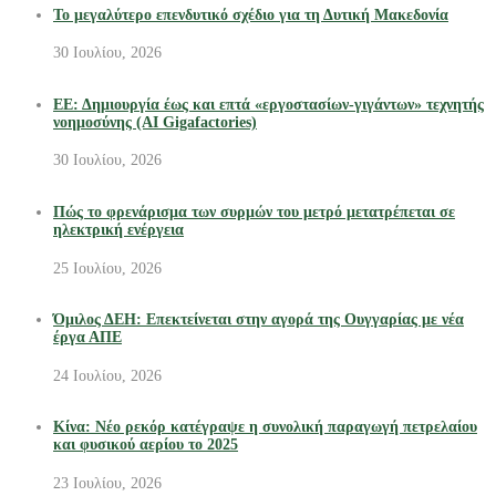
Το μεγαλύτερο επενδυτικό σχέδιο για τη Δυτική Μακεδονία
30 Ιουλίου, 2026
ΕΕ: Δημιουργία έως και επτά «εργοστασίων-γιγάντων» τεχνητής
νοημοσύνης (AI Gigafactories)
30 Ιουλίου, 2026
Πώς το φρενάρισμα των συρμών του μετρό μετατρέπεται σε
ηλεκτρική ενέργεια
25 Ιουλίου, 2026
Όμιλος ΔΕΗ: Επεκτείνεται στην αγορά της Ουγγαρίας με νέα
έργα ΑΠΕ
24 Ιουλίου, 2026
Κίνα: Νέο ρεκόρ κατέγραψε η συνολική παραγωγή πετρελαίου
και φυσικού αερίου το 2025
23 Ιουλίου, 2026