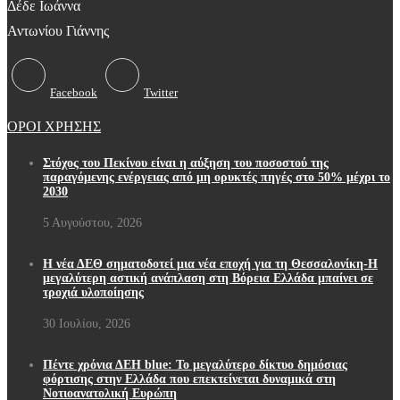
Δέδε Ιωάννα
Αντωνίου Γιάννης
Facebook
Twitter
ΟΡΟΙ ΧΡΗΣΗΣ
Στόχος του Πεκίνου είναι η αύξηση του ποσοστού της
παραγόμενης ενέργειας από μη ορυκτές πηγές στο 50% μέχρι το
2030
5 Αυγούστου, 2026
Η νέα ΔΕΘ σηματοδοτεί μια νέα εποχή για τη Θεσσαλονίκη-Η
μεγαλύτερη αστική ανάπλαση στη Βόρεια Ελλάδα μπαίνει σε
τροχιά υλοποίησης
30 Ιουλίου, 2026
Πέντε χρόνια ΔΕΗ blue: Το μεγαλύτερο δίκτυο δημόσιας
φόρτισης στην Ελλάδα που επεκτείνεται δυναμικά στη
Νοτιοανατολική Ευρώπη