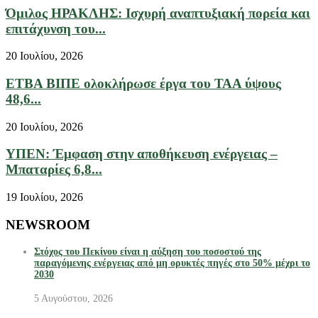
Όμιλος ΗΡΑΚΛΗΣ: Ισχυρή αναπτυξιακή πορεία και
επιτάχυνση του...
20 Ιουλίου, 2026
ΕΤΒΑ ΒΙΠΕ ολοκλήρωσε έργα του ΤΑΑ ύψους
48,6...
20 Ιουλίου, 2026
ΥΠΕΝ: Έμφαση στην αποθήκευση ενέργειας –
Μπαταρίες 6,8...
19 Ιουλίου, 2026
NEWSROOM
Στόχος του Πεκίνου είναι η αύξηση του ποσοστού της
παραγόμενης ενέργειας από μη ορυκτές πηγές στο 50% μέχρι το
2030
5 Αυγούστου, 2026