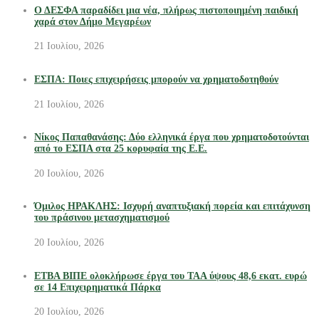
Ο ΔΕΣΦΑ παραδίδει μια νέα, πλήρως πιστοποιημένη παιδική
χαρά στον Δήμο Μεγαρέων
21 Ιουλίου, 2026
ΕΣΠΑ: Ποιες επιχειρήσεις μπορούν να χρηματοδοτηθούν
21 Ιουλίου, 2026
Νίκος Παπαθανάσης: Δύο ελληνικά έργα που χρηματοδοτούνται
από το ΕΣΠΑ στα 25 κορυφαία της Ε.Ε.
20 Ιουλίου, 2026
Όμιλος ΗΡΑΚΛΗΣ: Ισχυρή αναπτυξιακή πορεία και επιτάχυνση
του πράσινου μετασχηματισμού
20 Ιουλίου, 2026
ΕΤΒΑ ΒΙΠΕ ολοκλήρωσε έργα του ΤΑΑ ύψους 48,6 εκατ. ευρώ
σε 14 Επιχειρηματικά Πάρκα
20 Ιουλίου, 2026