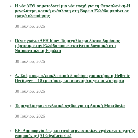
Η νέα ΔΕΘ σηματοδοτεί μια νέα εποχή για τη Θεσσαλονίκη-Η
μεγαλύτερη αστική ανάπλαση στη Βόρεια Ελλάδα μπαίνει σε
τροχιά υλοποίησης
30 Ιουλίου, 2026
Πέντε χρόνια ΔΕΗ blue: Το μεγαλύτερο δίκτυο δημόσιας
φόρτισης στην Ελλάδα που επεκτείνεται δυναμικά στη
Νοτιοανατολική Ευρώπη
30 Ιουλίου, 2026
Α. Σκέρτσος: «Αποκλειστικά δημόσιου χαρακτήρα η Hellenic
Heritage» – 10 ερωτήσεις και απαντήσεις για το νέο φορέα
30 Ιουλίου, 2026
Το μεγαλύτερο επενδυτικό σχέδιο για τη Δυτική Μακεδονία
30 Ιουλίου, 2026
ΕΕ: Δημιουργία έως και επτά «εργοστασίων-γιγάντων» τεχνητής
νοημοσύνης (AI Gigafactories)