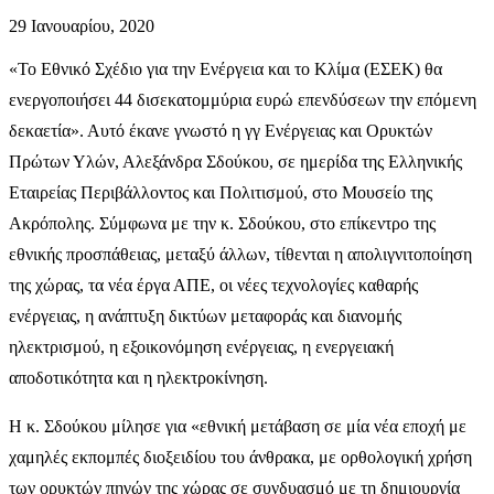
29 Ιανουαρίου, 2020
«Το Εθνικό Σχέδιο για την Ενέργεια και το Κλίμα (ΕΣΕΚ) θα
ενεργοποιήσει 44 δισεκατομμύρια ευρώ επενδύσεων την επόμενη
δεκαετία». Αυτό έκανε γνωστό η γγ Ενέργειας και Ορυκτών
Πρώτων Υλών, Αλεξάνδρα Σδούκου, σε ημερίδα της Ελληνικής
Εταιρείας Περιβάλλοντος και Πολιτισμού, στο Μουσείο της
Ακρόπολης. Σύμφωνα με την κ. Σδούκου, στο επίκεντρο της
εθνικής προσπάθειας, μεταξύ άλλων, τίθενται η απολιγνιτοποίηση
της χώρας, τα νέα έργα ΑΠΕ, οι νέες τεχνολογίες καθαρής
ενέργειας, η ανάπτυξη δικτύων μεταφοράς και διανομής
ηλεκτρισμού, η εξοικονόμηση ενέργειας, η ενεργειακή
αποδοτικότητα και η ηλεκτροκίνηση.
Η κ. Σδούκου μίλησε για «εθνική μετάβαση σε μία νέα εποχή με
χαμηλές εκπομπές διοξειδίου του άνθρακα, με ορθολογική χρήση
των ορυκτών πηγών της χώρας σε συνδυασμό με τη δημιουργία