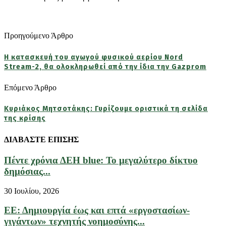
Προηγούμενο Άρθρο
Η κατασκευή του αγωγού φυσικού αερίου Nord
Stream-2, θα ολοκληρωθεί από την ίδια την Gazprom
Επόμενο Άρθρο
Κυριάκος Μητσοτάκης: Γυρίζουμε οριστικά τη σελίδα
της κρίσης
ΔΙΑΒΑΣΤΕ ΕΠΙΣΗΣ
Πέντε χρόνια ΔΕΗ blue: Το μεγαλύτερο δίκτυο
δημόσιας...
30 Ιουλίου, 2026
ΕΕ: Δημιουργία έως και επτά «εργοστασίων-
γιγάντων» τεχνητής νοημοσύνης...