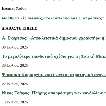
Επόμενο Άρθρο
Διαρθρωτικές αλλαγές,αποκρατικοποιήσεις, «πράσινες» 
ΔΙΑΒΑΣΤΕ ΕΠΙΣΗΣ
Α. Σκέρτσος: «Αποκλειστικά δημόσιου χαρακτήρα η He
30 Ιουλίου, 2026
Το μεγαλύτερο επενδυτικό σχέδιο για τη Δυτική Μακ
30 Ιουλίου, 2026
Ψηφιακή Κυριαρχία, γιατί γίνεται στρατηγική αναγκα
22 Ιουλίου, 2026
Νίκος Τσάφος: Πλήρης απορρόφηση των κονδυλίων το
13 Ιουλίου, 2026