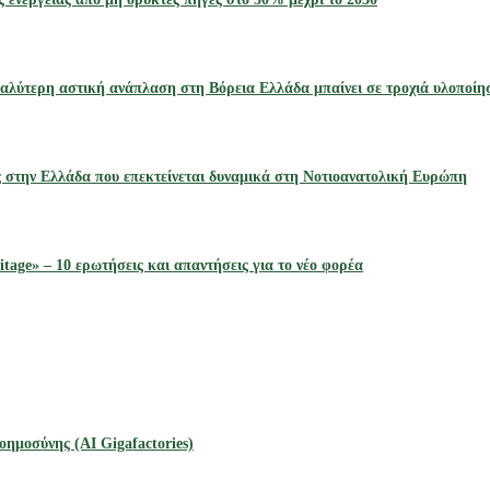
αλύτερη αστική ανάπλαση στη Βόρεια Ελλάδα μπαίνει σε τροχιά υλοποίη
ς στην Ελλάδα που επεκτείνεται δυναμικά στη Νοτιοανατολική Ευρώπη
tage» – 10 ερωτήσεις και απαντήσεις για το νέο φορέα
οημοσύνης (AI Gigafactories)