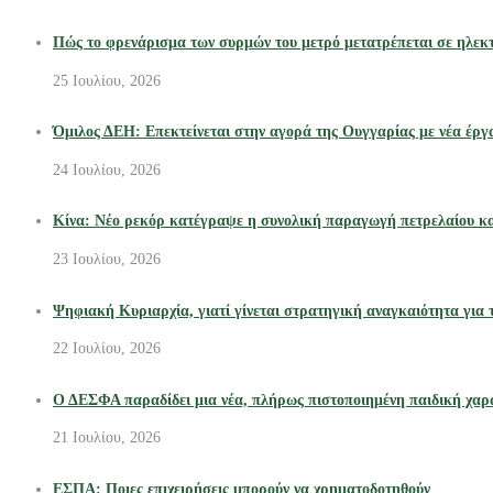
Πώς το φρενάρισμα των συρμών του μετρό μετατρέπεται σε ηλεκτ
25 Ιουλίου, 2026
Όμιλος ΔΕΗ: Επεκτείνεται στην αγορά της Ουγγαρίας με νέα έρ
24 Ιουλίου, 2026
Κίνα: Νέο ρεκόρ κατέγραψε η συνολική παραγωγή πετρελαίου κα
23 Ιουλίου, 2026
Ψηφιακή Κυριαρχία, γιατί γίνεται στρατηγική αναγκαιότητα για τι
22 Ιουλίου, 2026
Ο ΔΕΣΦΑ παραδίδει μια νέα, πλήρως πιστοποιημένη παιδική χα
21 Ιουλίου, 2026
ΕΣΠΑ: Ποιες επιχειρήσεις μπορούν να χρηματοδοτηθούν