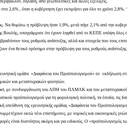
περιβάλλον, δηλαδή, από γεωπολιτικές και άλλες εξελίξεις.
 στο 2,6% , όταν η κυβέρνηση έχει εκτιμήσει για όλο το χρόνο 2,8%.
ις. Να θυμίσω η πρόβλεψη ήταν 1,9%, μετά πήγε 2,1% από την κυβερν
ς Βουλής, υπογράμμισε ότι έχουν ληφθεί από το ΚΕΠΕ υπόψη όλες ο
ραδύνουν τους ρυθμούς ανάπτυξης, αλλά και στοιχεία που τους επιτα
ζουν ένα θετικό πρόσημο στην πρόβλεψη για τους ρυθμούς ανάπτυξης 
ρευνητική ομάδα «Διαφάνεια του Προϋπολογισμού» σε εκδήλωση στ
μικών και μεταπτυχιακών φοιτητών.
onet, με συνδιοργάνωση του ΑΠΘ του ΠΑΜΑΚ και του μεταπτυχιακού 
ατικού προϋπολογισμού για τη φορολογική πολιτική, τα έσοδα, τις δαπ
κή υπεύθυνη της ερευνητικής ομάδας «Διαφάνεια του Προϋπολογισμο
συμμετέχουν οκτώ νέοι επιστήμονες, με νομικές και οικονομικές γνώ
ορές είναι δυσνόητος ακόμη και για ειδικούς. Ο «προϋπολογισμός τω