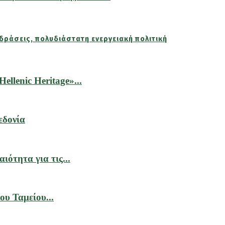
δράσεις, πολυδιάστατη ενεργειακή πολιτική
llenic Heritage»...
εδονία
ιότητα για τις...
υ Ταμείου...