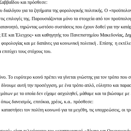
Σαββαΐδου και πρόσθεσε:
υ διαλόγου για τα ζητήματα της φορολογικής πολιτικής. Ο «προϋπολογ
ις επιλογές της. Παρουσιάζονται μόνο τα στοιχεία από τον προϋπολογ
ο κατανοητό, τηρώντας ωστόσο συστάσεις που έχουν δοθεί για την κ
ΕΕ και Έλεγχος» και καθηγητής του Πανεπιστημίου Μακεδονίας, Δημή
φορολογίας και με δαπάνες για κοινωνική πολιτική . Επίσης η εκτέ
επιτύχει τους στόχους του.
νο. Το ευρύτερο κοινό πρέπει να γίνεται γνώστης για τον τρόπο που 
ίνουμε αυτή την προσέγγιση, με ένα τρόπο απλό, εύληπτο και παρασ
εμάτων με τα οποία δεν είχαμε ασχοληθεί, μάθαμε και τα βιώσαμε με
όπως δανεισμός, επιτόκια, χρέος, κ.α.. πρόσθεσε:
καταστήσει τον πολίτη κοινωνό για τα μεγέθη, τις υποχρεώσεις, οι τρι
μού» είναι τελειόφοιτοι του μεταπτυχιακού «Δίκαιο και Οικονομικά