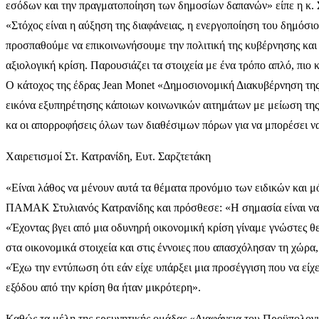
εσόδων και την πραγματοποίηση των δημοσίων δαπανών» είπε η κ. 
«Στόχος είναι η αύξηση της διαφάνειας, η ενεργοποίηση του δημόσιο
προσπαθούμε να επικοινωνήσουμε την πολιτική της κυβέρνησης και τ
αξιολογική κρίση. Παρουσιάζει τα στοιχεία με ένα τρόπο απλό, πι
Ο κάτοχος της έδρας Jean Monet «Δημοσιονομική Διακυβέρνηση της 
εικόνα εξυπηρέτησης κάποιων κοινωνικών αιτημάτων με μείωση της 
κα οι απορροφήσεις όλων των διαθέσιμων πόρων για να μπορέσει να 
Χαιρετισμοί Στ. Κατρανίδη, Ευτ. Σαρζτετάκη
«Είναι λάθος να μένουν αυτά τα θέματα προνόμιο των ειδικών και μό
ΠΑΜΑΚ Στυλιανός Κατρανίδης και πρόσθεσε: «Η σημασία είναι να δ
«Έχοντας βγει από μια οδυνηρή οικονομική κρίση γίναμε γνώστες θ
στα οικονομικά στοιχεία και στις έννοιες που απασχόλησαν τη χώρα, 
«Έχω την εντύπωση ότι εάν είχε υπάρξει μια προσέγγιση που να είχε 
εξόδου από την κρίση θα ήταν μικρότερη».
Καθώς τα μέλη της ερευνητικής ομάδας «Διαφάνεια του Προϋπολογισ