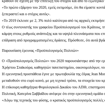
κριθούν σε σχέση με την επίτευξη του στόχου και από το εξωτερικό 
«Το πρώτο εξάμηνο του 2020, εμείς εκτιμούμε, ότι θα είμαστε κοντά
ξεπεραστεί και ο στόχος αυτός».
«Το 2019 έκλεισε με 2, 3% πολύ καλύτερα από τις αρχικές εκτιμήσε
Ο τέως συντονιστής του γραφείου Προϋπολογισμού του Κράτους, τη
κάμψη στους ρυθμούς ανάπτυξης και τα υψηλά πλεονάσματα που επιβ
επίδραση από προγραμματισμένες δράσεις. Πρόσθεσε, ότι αυτά βγά
Παρουσίαση έρευνας «Προϋπολογισμός Πολιτών»
Ο «Προϋπολογισμός Πολιτών» του 2020 παρουσιάστηκε από την ε
Χρήστου Σταϊκούρα, καθηγητών πανεπιστημίου, οικονομολόγων, νο
Η ερευνητική προσπάθεια έγινε με πρωτοβουλία της έδρας Jean M
μεταδοθούν στο ευρύ κοινό, με μη τεχνικό τρόπο, τα στοιχεία του κρ
Η επίκουρη καθηγήτρια Φορολογικού Δικαίου του ΑΠΘ, επιστημονι
Πολιτική, Κατερίνα Σαββαΐδου ανέφερε ότι στην ερευνητική ομάδα 
«Λόγω της τεχνικής του φύσης, ο κρατικός προϋπολογισμός πολλές φ