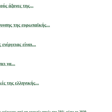
ύς άξονες της...
υνσης της ευρωπαϊκής...
νέργειας είναι...
ι να...
ές της ελληνικής...
ς ενέργειας από μη ορυκτές πηγές στο 50% μέχρι το 2030