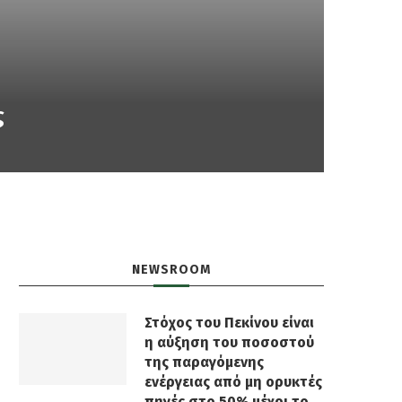
ς
NEWSROOM
Στόχος του Πεκίνου είναι
η αύξηση του ποσοστού
της παραγόμενης
ενέργειας από μη ορυκτές
πηγές στο 50% μέχρι το