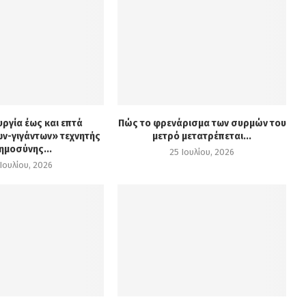
υργία έως και επτά
Πώς το φρενάρισμα των συρμών του
ν-γιγάντων» τεχνητής
μετρό μετατρέπεται...
ημοσύνης...
25 Ιουλίου, 2026
Ιουλίου, 2026