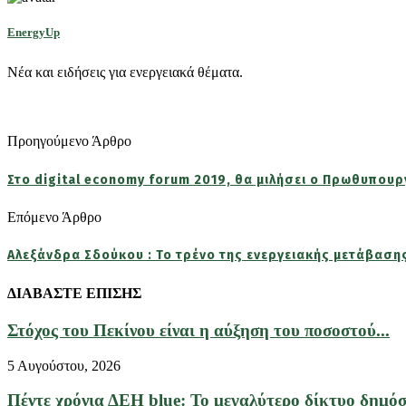
EnergyUp
Νέα και ειδήσεις για ενεργειακά θέματα.
Προηγούμενο Άρθρο
Στο digital economy forum 2019, θα μιλήσει ο Πρωθυπου
Επόμενο Άρθρο
Αλεξάνδρα Σδούκου : Το τρένο της ενεργειακής μετάβαση
ΔΙΑΒΑΣΤΕ ΕΠΙΣΗΣ
Στόχος του Πεκίνου είναι η αύξηση του ποσοστού...
5 Αυγούστου, 2026
Πέντε χρόνια ΔΕΗ blue: Το μεγαλύτερο δίκτυο δημόσι