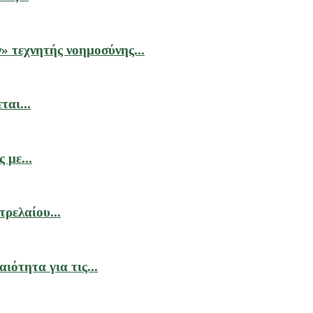
» τεχνητής νοημοσύνης...
αι...
 με...
ρελαίου...
ιότητα για τις...