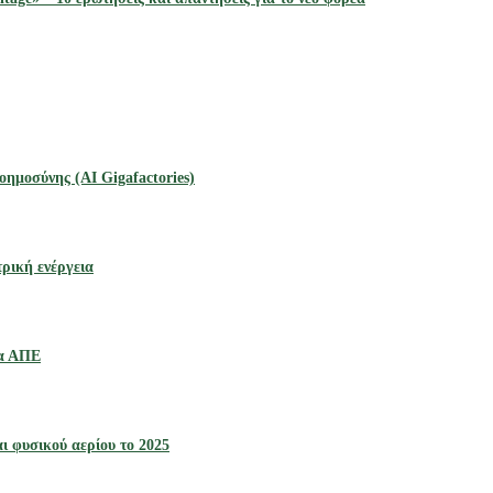
οημοσύνης (AI Gigafactories)
ρική ενέργεια
γα ΑΠΕ
ι φυσικού αερίου το 2025