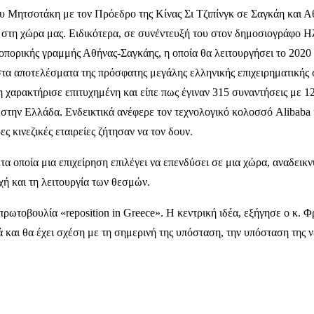
Μητσοτάκη με τον Πρόεδρο της Κίνας Σι Τζιπίνγκ σε Σαγκάη και Αθή
ις στη χώρα μας. Ειδικότερα, σε συνέντευξή του στον δημοσιογράφο 
ροπορικής γραμμής Αθήνας-Σαγκάης, η οποία θα λειτουργήσει το 2020
στα αποτελέσματα της πρόσφατης μεγάλης ελληνικής επιχειρηματικής 
τη χαρακτήρισε επιτυχημένη και είπε πως έγιναν 315 συναντήσεις με 1
 στην Ελλάδα. Ενδεικτικά ανέφερε τον τεχνολογικό κολοσσό Alibaba κα
ς κινεζικές εταιρείες ζήτησαν να τον δουν.
α οποία μια επιχείρηση επιλέγει να επενδύσει σε μια χώρα, αναδεικνύ
χή και τη λειτουργία των θεσμών.
πρωτοβουλία «reposition in Greece». Η κεντρική ιδέα, εξήγησε ο κ. 
ά και θα έχει σχέση με τη σημερινή της υπόσταση, την υπόσταση της 