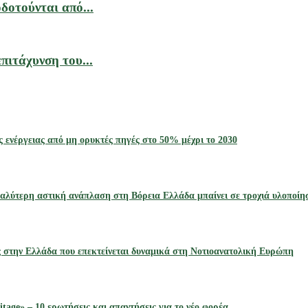
δοτούνται από...
ιτάχυνση του...
ς ενέργειας από μη ορυκτές πηγές στο 50% μέχρι το 2030
αλύτερη αστική ανάπλαση στη Βόρεια Ελλάδα μπαίνει σε τροχιά υλοποίη
ς στην Ελλάδα που επεκτείνεται δυναμικά στη Νοτιοανατολική Ευρώπη
tage» – 10 ερωτήσεις και απαντήσεις για το νέο φορέα