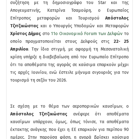
συζήτηση με τη δημοσιογράφο του Star και της
Απογευματινής, Κατερίνα Τσαμούρη, ο Ευρωπαίος
Επίτροπος μεταφορών και Τουρισμού
Απόστολος
Τζιτζικώστας
και ο Υπουργός Υποδομών και Μεταφορών
Χρίστος Δήμας
στο
11ο Οικονομικό Forum των Δελφών
το
οποίο πραγματοποιείται στους Δελφούς στις
22-
25
Απριλίου
. Την ίδια στιγμή, με αφορμή τη Μεσανατολική
κρίση υπήρξε η διαβεβαίωση από τον Ευρωπαίο Επίτροπο
ότι τα αποθέματα της αγοράς σε καύσιμα επαρκούν μέχρι
τις αρχές Ιουνίου, ενώ έστειλε μήνυμα σιγουριάς για τον
τουρισμό τη σεζόν του 2026.
Σε σχέση με το θέμα των αεροπορικών καυσίμων, ο
Απόστολος Τζιτζικώστας
ανέφερε ότι αποθέματα
καυσίμων υπάρχουν, όμως, όπως τόνισε, τα αποθέματα
έκτακτης ανάγκης που έχει η ΕΕ επαρκούν για περίπου 90
ημέρες. Στην παρούσα φάση, η αγορά βρίσκει καύσιμα