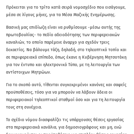
Πρόκειται για το τρίτο κατά σειρά νομοσχέδιο που εισάγουμε,
μέσα σε λίγους μήνες, για τα Μέσα Μαζικής Ενημέρωσης.
Βασική μας επιδίωξη είναι να ρυθμίσουμε -μέσω αυτής της
πρωτοβουλίας- το πεδίο
αδειοδότησης
των περιφερειακών
καναλιών, το οποίο παρέμενε άναρχο για σχεδόν τρεις
δεκαετίες.
Να
β
άλουμε
τάξη, δηλαδή, στο τηλεοπτικό τοπίο και
σε περιφερειακό επίπεδο, όπως
έκανε
η
Κυβέρνηση
Μητσοτάκη
για τον έντυπο και ηλεκτρονικό Τύπο
,
με τη λειτουργία των
αντίστοιχων
Μητρώων
.
Για το σκοπό αυτό, τίθενται συγκεκριμένοι κανόνες και σαφείς
προϋποθέσεις, τόσο για να μπορούν να λάβουν άδεια οι
περιφερειακοί τηλεοπτικοί σταθμοί όσο και για τη λειτουργία
τους στη συνέχεια.
Το σχέδιο νόμου διασφαλίζει τις υπάρχουσες θέσεις εργασίας
στα περιφερειακά κανάλια, για δημοσιογράφους
και μη,
ενώ