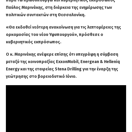
παρά τω πρωθυπουργώ και κυβερνητικός εκπρόσωπος
Παύλος Μαρινάκης, στη διάρκεια της ενημέρωσης των
πολιτικών συντακτών στη Θεσσαλονίκη.
«Θα εκδοθεί νεότερη ανακοίνωση για τις λεπτομέρειες της
ορκομοσίας του νέου Υφυπουργού», πρόσθεσε ο
κυβερνητικός εκπρόσωπος.
Ο κ. Μαρινάκης ανέφερε επίσης ότι υπεγράφη η σύμβαση
μεταξύ της κοινοπραξίας ExxonMobil, Energean & Helleniq
Energy και της εταιρείας Stena Drilling για την έναρξη της
γεώτρησης στο βορειοδυτικό Ιόνιο.