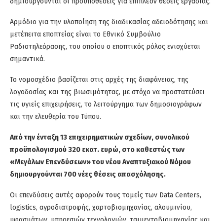
δημιουργούνται οι προϋποθέσεις για επιπλέον θέσεις εργασίας.
Αρμόδιο για την υλοποίηση της διαδικασίας
αδειοδότησης
και
μετέπειτα εποπτείας είναι το Εθνικό Συμβούλιο
Ραδιοτηλεόρασης, του οποίου ο εποπτικός ρόλος ενισχύεται
σημαντικά.
Το νομοσχέδιο βασίζεται στις αρχές της διαφάνειας, της
λογοδοσίας και της βιωσιμότητας
, με στόχο να προστατεύσει
τις υγιείς επιχειρήσεις, το λειτούργημα των δημοσιογράφων
και την ελευθερία του Τύπου
.
Από την ένταξη 13 επιχειρηματικών σχεδίων, συνολικού
προϋπολογισμού 320 εκατ. ευρώ,
στο καθεστώς των
«
Μεγάλων Επενδύσεων
»
του νέου Αναπτυξιακού Νόμου
δημιουργούνται 700 νέες θέσεις απασχόλησης.
Οι επενδύσεις αυτές αφορούν τους τομείς των
Data
Centers
,
logistics
,
αγροδιατροφής
, χαρτοβιομηχανίας, αλουμινίου,
υφασμάτων, υπηρεσιών τεχνολογιών, τσιμεντοβιομηχανίας και