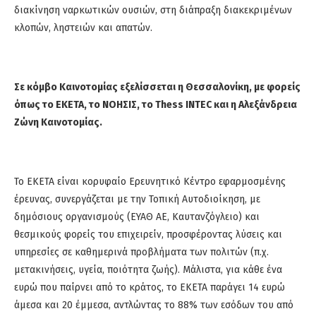
διακίνηση ναρκωτικών ουσιών, στη διάπραξη διακεκριμένων
κλοπών, ληστειών και απατών
.
Σε κόμβο Καινοτομίας εξελίσσεται η Θεσσαλονίκη, με φορείς
όπως το ΕΚΕΤΑ, το ΝΟΗΣΙΣ, το
Thess
INTEC και η Αλεξάνδρεια
Ζώνη Καινοτομίας.
Το ΕΚΕΤΑ είναι κορυφαίο Ερευνητικό Κέντρο εφαρμοσμένης
έρευνας, συνεργάζεται με την Τοπική Αυτοδιοίκηση, με
δημόσιους οργανισμούς (ΕΥΑΘ ΑΕ,
Καυτανζόγλειο
) και
θεσμικούς φορείς του
επιχειρείν
, προσφέροντας λύσεις και
υπηρεσίες σε καθημερινά προβλήματα των πολιτών (π.χ.
μετακινήσεις, υγεία, ποιότητα ζωής). Μάλιστα, για κάθε ένα
ευρώ που παίρνει από το κράτος, το ΕΚΕΤΑ παράγει 14 ευρώ
άμεσα και 20 έμμεσα, αντλώντας το 88% των εσόδων του από