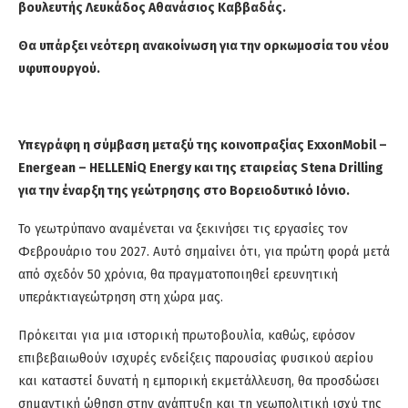
βουλευτής Λευκάδος Αθανάσιος
Καββαδάς
.
Θα υπάρξει νεότερη ανακοίνωση για την ορκωμοσία του νέου
υφυπουργού.
Υπεγράφη η σύμβαση μεταξύ της κοινοπραξίας
ExxonMobil
–
Energean
–
HELLENiQ
Energy και της εταιρείας
Stena
Drilling
για την έναρξη της γεώτρησης στο Βορειοδυτικό Ιόνιο.
Το γεωτρύπανο αναμένεται να ξεκινήσει τις εργασίες τον
Φεβρουάριο του 2027. Αυτό σημαίνει ότι, για πρώτη φορά μετά
από σχεδόν 50 χρόνια, θα πραγματοποιηθεί ερευνητική
υπεράκτια
γεώτρηση στη χώρα μας.
Πρόκειται για μια ιστορική πρωτοβουλία, καθώς, εφόσον
επιβεβαιωθούν ισχυρές ενδείξεις παρουσίας φυσικού αερίου
και καταστεί δυνατή η εμπορική εκμετάλλευση, θα προσδώσει
σημαντική ώθηση στην ανάπτυξη και τη γεωπολιτική ισχύ της