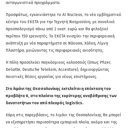
ανταγωνιστικά προγράμματα.
Προσφάτως, εγκαινιάστηκε το AI
Nucleus
, το νέο εμβληματικό
κέντρο του ΕΚΕΤΑ για την Τεχνητή Νοημοσύνη, με συνολικό
προϋπολογισμό πάνω από 2 εκατ. ευρώ και θα φιλοξενεί
περίπου 150 ερευνητές.
Το ΕΚΕΤΑ ενισχύει την περιφερειακή
ανάπτυξη με νέα παραρτήματα σε Νάουσα, Χάλκη, Λίμνη
Πλαστήρα, μειώνοντας τις περιφερειακές ανισότητες.
Η πόλη προσελκύει παγκόσμιους κολοσσούς (όπως Pfizer,
Deloitte,
Deutsche
Telekom
, Accenture), δημιουργώντας
ποιοτικές θέσεις εργασίας για νέους επιστήμονες.
Στο λιμάνι της Θεσσαλονίκης εκτελείται η επέκταση του
προβλήτα 6, στο πλαίσιο της ευρύτερης αναβάθμισης των
δυνατοτήτων του από πλευράς
logistics
.
Χάρη στις παρεμβάσεις, το λιμάνι της Θεσσαλονίκης θα μπορεί
να εξυπηρετήσει περισσότερα εμπορικά πλοία, ακόμα και της