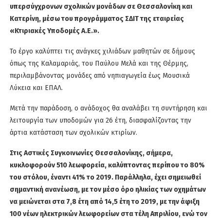
υπερσύγχρονων σχολικών μονάδων σε Θεσσαλονίκη και
Κατερίνη, μέσω του προγράμματος ΣΔΙΤ της
εταιρείας
«Κτιριακές Υποδομές Α.Ε.».
Το έ
ρ
γο καλύπτει τις ανάγκες χιλιάδων μαθητών σε δήμους
όπως της Καλαμαριάς, του Παύλου Μελά και της Θέρμης,
περιλαμβάνοντας μονάδες από νηπιαγωγεία έως Μουσικά
Λύκεια και ΕΠΑΛ.
Μετά την παράδοση, ο ανάδοχος θα αναλάβει τη συντήρηση και
λειτουργία των υποδομών για 26 έτη, διασφαλίζοντας την
άρτια κατάσταση των σχολικών κτιρίων.
Στις Αστικές Συγκοινωνίες Θεσσαλονίκης, σήμερα,
κυκλοφορούν 510 λεωφορεία, καλύπτοντας περίπου το 80%
του στόλου, έναντι 41% το 2019. Παράλληλα, έχει σημειωθεί
σημαντική ανανέωση, με τον μέσο όρο ηλικίας των οχημάτων
να μειώνεται στα 7,8 έτη από 14,5 έτη το 2019, με την άφιξη
100 νέων ηλεκτρικών λεωφορείων στα τέλη Απριλίου, ενώ τον