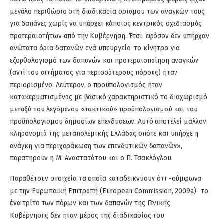
μεγάλο περιθώριο στη διαδικασία ορισμού των αναγκών τους
για δαπάνες χωρίς να υπάρχει κάποιος κεντρικός σχεδιασμός
προτεραιοτήτων από την Κυβέρνηση. Έτσι, εφόσον δεν υπήρχαν
ανώτατα όρια δαπανών ανά υπουργείο, το κίνητρο για
εξορθολογισμό των δαπανών και προτεραιοποίηση αναγκών
(αντί του αιτήματος για περισσότερους πόρους) ήταν
περιορισμένο. Δεύτερον, o προϋπολογισμός ήταν
κατακερματισμένος με βασικό χαρακτηριστικό το διαχωρισμό
μεταξύ του λεγόμενου «τακτικού» προϋπολογισμού και του
προϋπολογισμού δημοσίων επενδύσεων. Αυτό αποτελεί μάλλον
κληρονομιά της μεταπολεμικής Ελλάδας οπότε και υπήρχε η
ανάγκη για περιχαράκωση των επενδυτικών δαπανών»,
παρατηρούν η Μ. Αναστασάτου και ο Π. Τσακλόγλου.
Παραθέτουν στοιχεία τα οποία καταδεικνύουν ότι -σύμφωνα
με την Ευρωπαϊκή Επιτροπή (European Commission, 2009a)- το
ένα τρίτο των πόρων και των δαπανών της Γενικής
Κυβέρνησης δεν ήταν μέρος της διαδικασίας του