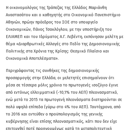
Η οικονομολόγος της Τράπεζας της Ελλάδος Μαριάνθη
Αναστασάτου και ο καθηγητής στο Οικονομικό Πανεπιστήμιο
Αθηνών, πρώην πρόεδρος του ΣΟΕ στο υπουργείο
Οικονομικών, Πάνος Τσακλόγλου, με την υποστήριξη του
ΕΛΙΑΜΕΠ και του Ιδρύματος Α.Γ. Λεβέντη, εκπόνησαν μελέτη με
θέμα
«Διαρθρωτικές Αλλαγές στο Πεδίο της Δημοσιονομικής
Πολιτικής στα Χρόνια της Κρίσης: Θεσμικό Πλαίσιο και
Οικονομικά Αποτελέσματα»
.
Περιγράφοντας τις συνθήκες της δημοσιονομικής
προσαρμογής στην Ελλάδα, οι μελετητές επισημαίνουν ότι
μέσα σε τέσσερα μόλις χρόνια το πρωτογενές ισοζύγιο έγινε
από εντόνως ελλειμματικό (-10,1% του ΑΕΠ) πλεονασματικό,
ενώ μετά το 2015 τα πρωτογενή πλεονάσματα διατηρούνται σε
πολύ υψηλά επίπεδα (γύρω στο 4% του ΑΕΠ). Ταυτόχρονα, από
το 2016 και εντεύθεν ο προϋπολογισμός της γενικής
κυβέρνησης είναι επίσης πλεονασματικός, κάτι που δεν είχε
επιτευχθεί ποτέ προηγουμένως κατά τη μεταπολιτευτική