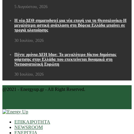
5 Αυγούστου, 2026
Η νέα ΔΕΘ σηματοδοτεί μια νέα εποχή για τη Θεσσαλονίκη-Η
μεγαλύτερη αστική ανάπλαση στη Βόρεια Ελλάδα μπαίνει σε
τροχιά υλοποίησης
30 Ιουλίου, 2026
Πέντε χρόνια ΔΕΗ blue: Το μεγαλύτερο δίκτυο δημόσιας
φόρτισης στην Ελλάδα που επεκτείνεται δυναμικά στη
Νοτιοανατολική Ευρώπη
30 Ιουλίου, 2026
@2021 - Energyup.gr - All Right Reserved.
Back To Top
ΕΠΙΚΑΙΡΟΤΗΤΑ
NEWSROOM
ΕΝΕΡΓΕΙΑ