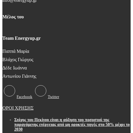
info@energyup.gr
Μέλος του
Team Energyup.gr
Παππά Μαρία
Βλάχος Γιώργος
Δέδε Ιωάννα
Αντωνίου Γιάννης
Facebook
Twitter
ΟΡΟΙ ΧΡΗΣΗΣ
Στόχος του Πεκίνου είναι η αύξηση του ποσοστού της
παραγόμενης ενέργειας από μη ορυκτές πηγές στο 50% μέχρι το
2030