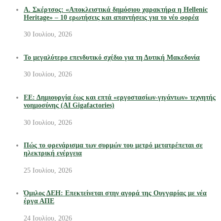
Α. Σκέρτσος: «Αποκλειστικά δημόσιου χαρακτήρα η Hellenic
Heritage» – 10 ερωτήσεις και απαντήσεις για το νέο φορέα
30 Ιουλίου, 2026
Το μεγαλύτερο επενδυτικό σχέδιο για τη Δυτική Μακεδονία
30 Ιουλίου, 2026
ΕΕ: Δημιουργία έως και επτά «εργοστασίων-γιγάντων» τεχνητής
νοημοσύνης (AI Gigafactories)
30 Ιουλίου, 2026
Πώς το φρενάρισμα των συρμών του μετρό μετατρέπεται σε
ηλεκτρική ενέργεια
25 Ιουλίου, 2026
Όμιλος ΔΕΗ: Επεκτείνεται στην αγορά της Ουγγαρίας με νέα
έργα ΑΠΕ
24 Ιουλίου, 2026