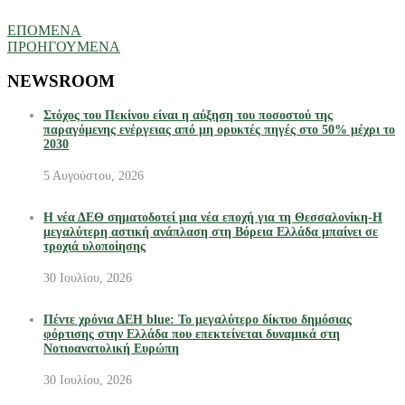
ΕΠΟΜΕΝΑ
ΠΡΟΗΓΟΥΜΕΝΑ
NEWSROOM
Στόχος του Πεκίνου είναι η αύξηση του ποσοστού της
παραγόμενης ενέργειας από μη ορυκτές πηγές στο 50% μέχρι το
2030
5 Αυγούστου, 2026
Η νέα ΔΕΘ σηματοδοτεί μια νέα εποχή για τη Θεσσαλονίκη-Η
μεγαλύτερη αστική ανάπλαση στη Βόρεια Ελλάδα μπαίνει σε
τροχιά υλοποίησης
30 Ιουλίου, 2026
Πέντε χρόνια ΔΕΗ blue: Το μεγαλύτερο δίκτυο δημόσιας
φόρτισης στην Ελλάδα που επεκτείνεται δυναμικά στη
Νοτιοανατολική Ευρώπη
30 Ιουλίου, 2026